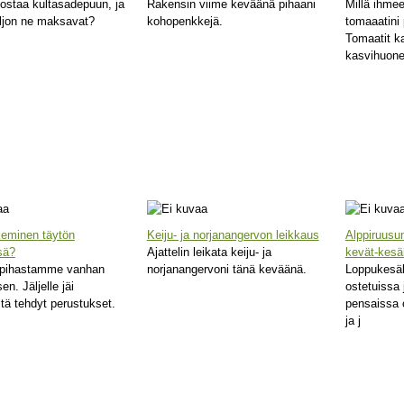
 ostaa kultasadepuun, ja
Rakensin viime keväänä pihaani
Millä ihmee
ljon ne maksavat?
kohopenkkejä.
tomaaatini
Tomaatit k
kasvihuon
keminen täytön
Keiju- ja norjanangervon leikkaus
Alppiruusun
sä?
Ajattelin leikata keiju- ja
kevät-kesäl
pihastamme vanhan
norjanangervoni tänä keväänä.
Loppukesäl
n. Jäljelle jäi
ostetuissa 
stä tehdyt perustukset.
pensaissa 
ja j