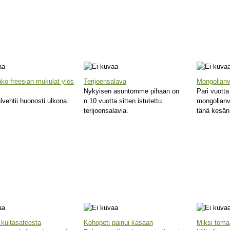
ko freesian mukulat ylös
Terijoensalava
Mongolianv
Nykyisen asuntomme pihaan on
Pari vuotta
lvehtii huonosti ulkona.
n.10 vuotta sitten istutettu
mongolianv
terijoensalavia.
tänä kesänä
kultasateesta
Kohopeti painui kasaan
Miksi tomaa