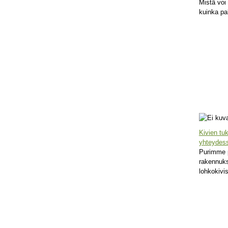
Mistä voi
kuinka pa
Kivien tu
yhteydes
Purimme 
rakennukse
lohkokivi