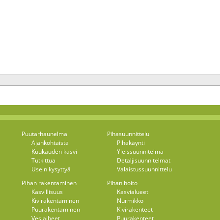
Puutarhaunelma
Pihasuunnittelu
Ajankohtaista
Pihakäynti
Kuukauden kasvi
Yleissuunnitelma
Tutkittua
Detaljisuunnitelmat
Usein kysyttyä
Valaistussuunnittelu
Pihan rakentaminen
Pihan hoito
Kasvillisuus
Kasvialueet
Kivirakentaminen
Nurmikko
Puurakentaminen
Kivirakenteet
Vesiaiheet
Puurakenteet