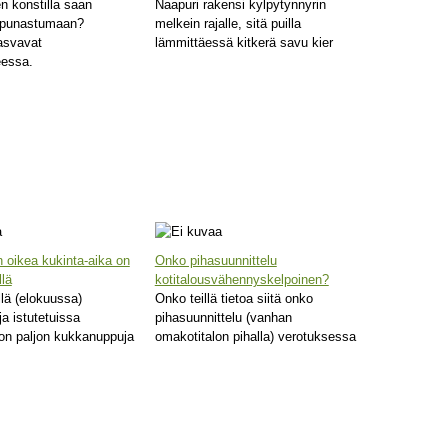
n konstilla saan
Naapuri rakensi kylpytynnyrin
 punastumaan?
melkein rajalle, sitä puilla
asvavat
lämmittäessä kitkerä savu kier
eessa.
 oikea kukinta-aika on
Onko pihasuunnittelu
lä
kotitalousvähennyskelpoinen?
lä (elokuussa)
Onko teillä tietoa siitä onko
ja istutetuissa
pihasuunnittelu (vanhan
on paljon kukkanuppuja
omakotitalon pihalla) verotuksessa