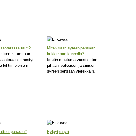
aahterassa tauti?
Miten saan syreenipensaan
 sitten istutettuun
kukkimaan kunnolla?
aahteraani ilmestyi
Istutin muutama vuosi sitten
 lehtiin pieniä m
pihaani valkoisen ja sinisen
syreenipensaan vierekkäin.
tti ei punastu?
Kylpytynnyri