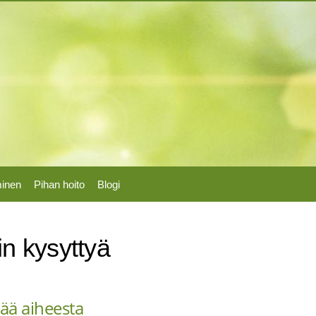
Hyppää
pääsisältöön
minen
Pihan hoito
Blogi
n kysyttyä
sää aiheesta