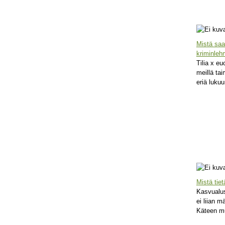
Mistä saa
kriminleh
Tilia x euc
meillä tai
eriä lukuu
Mistä tie
Kasvualus
ei liian m
Käteen mu