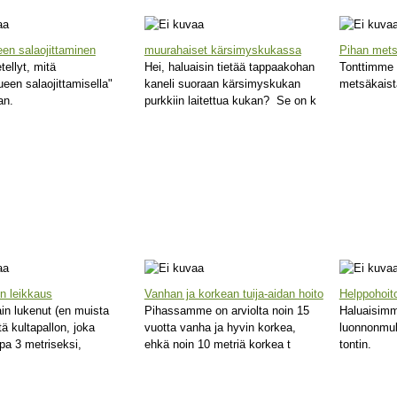
een salaojittaminen
muurahaiset kärsimyskukassa
Pihan mets
ellyt, mitä
Hei, haluaisin tietää tappaakohan
Tonttimme r
ueen salaojittamisella"
kaneli suoraan kärsimyskukan
metsäkaist
an.
purkkiin laitettua kukan? Se on k
on leikkaus
Vanhan ja korkean tuija-aidan hoito
Helppohoit
ain lukenut (en muista
Pihassamme on arviolta noin 15
Haluaisimm
tä kultapallon, joka
vuotta vanha ja hyvin korkea,
luonnonmu
pa 3 metriseksi,
ehkä noin 10 metriä korkea t
tontin.