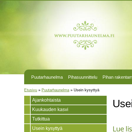
Puutarhaunelma
Pihasuunnittelu
Pihan rakenta
Olet täällä
Etusivu
»
Puutarhaunelma
»
Usein kysyttyä
Ajankohtaista
Usei
Kuukauden kasvi
Tutkittua
Lue li
Usein kysyttyä