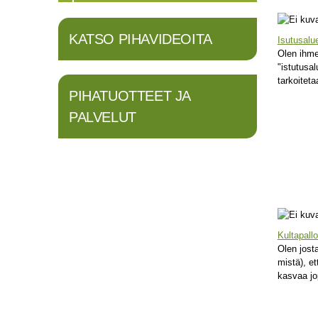
Sivut
KATSO PIHAVIDEOITA
Isutusalu
Olen ihmet
"istutusal
tarkoiteta
PIHATUOTTEET JA
PALVELUT
Kultapall
Olen jost
mistä), et
kasvaa jo