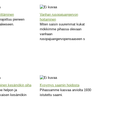
ittäminen
Vanhan rusopajuangervon
ajoittuu pieneen
hoitaminen
aleeseen.
Miten saisin suuremmat kukat
mökkimme pihassa olevaan
vanhaan
rusopajuangervopensaaseen s
oinen kesämökin piha
Kysymys saarnin hoidosta
e helpon ja
Pihassamme kasvaa arviolta 1930
kaisen kesämökin
istutettu saarni.