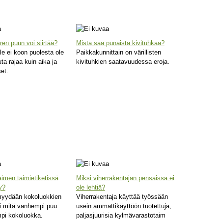
en puun voi siirtää?
Mista saa punaista kivituhkaa?
lle ei koon puolesta ole
Paikkakunnittain on värillisten
a rajaa kuin aika ja
kivituhkien saatavuudessa eroja.
et.
aimen taimietiketissä
Miksi viherrakentajan pensaissa ei
y?
ole lehtiä?
myydään kokoluokkien
Viherrakentaja käyttää työssään
i mitä vanhempi puu
usein ammattikäyttöön tuotettuja,
mpi kokoluokka.
paljasjuurisia kylmävarastotaim