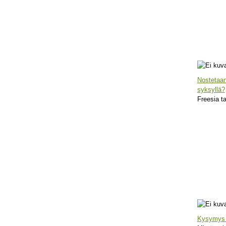
Nostetaan
syksyllä?
Freesia ta
Kysymys 