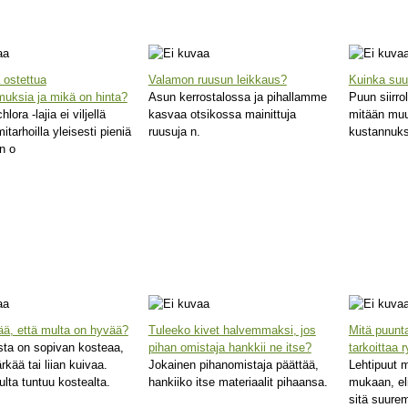
 ostettua
Valamon ruusun leikkaus?
Kuinka suur
muksia ja mikä on hinta?
Asun kerrostalossa ja pihallamme
Puun siirro
hlora -lajia ei viljellä
kasvaa otsikossa mainittuja
mitään muut
mitarhoilla yleisesti pieniä
ruusuja n.
kustannuks
n o
tää, että multa on hyvää?
Tuleeko kivet halvemmaksi, jos
Mitä puunt
ta on sopivan kosteaa,
pihan omistaja hankkii ne itse?
tarkoittaa r
ärkää tai liian kuivaa.
Jokainen pihanomistaja päättää,
Lehtipuut 
lta tuntuu kostealta.
hankiiko itse materiaalit pihaansa.
mukaan, el
sitä suure