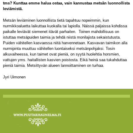
tms? Kunttaa emme halua ostaa, vain kannustaa metsän luonnollista
leviämistä.
Metsän leviäminen luonnollista tietä tapahtuu nopeimmin, kun
nurmikkoaluetta laikuttaa kuokalla tai lapiolla. Näissä paljaissa kohdissa
paikalle leviävät siemenet itävät parhaiten. Toinen mahdollisuus on
istuttaa metsäpuiden taimia ja tehdä niistä monilajista sekaistutusta.
Puiden vähitellen kasvaessa niitä harvennetaan. Kasvavan taimikon alla
nurmipinta muuttuu vähitellen luontaiseksi metsänpohjaksi. Tosin
alkuvaiheessa, kun taimet ovat pieniä, on syytä huolehtia horsmien,
vattujen yms. haitallisten kasvien poistosta. Eikä heinä saa tukahduttaa
pieniä taimia. Metsittyvän alueen lannoittaminen on turhaa.
Jyri Uimonen