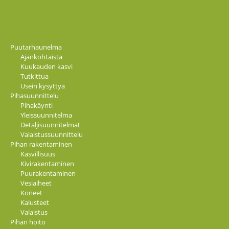
Puutarhaunelma
Ajankohtaista
Kuukauden kasvi
Tutkittua
Usein kysyttyä
Pihasuunnittelu
Pihakäynti
Yleissuunnitelma
Detaljisuunnitelmat
Valaistussuunnittelu
Pihan rakentaminen
Kasvillisuus
Kivirakentaminen
Puurakentaminen
Vesiaiheet
Koneet
Kalusteet
Valaistus
Pihan hoito