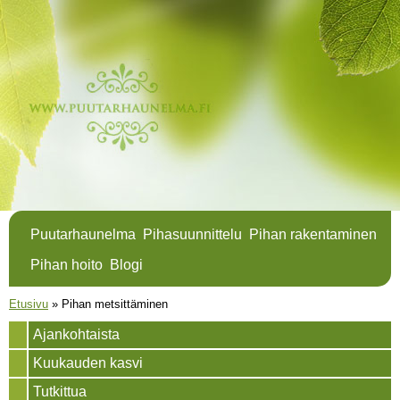
Hyppää
pääsisältöön
Puutarhaunelma
Pihasuunnittelu
Pihan rakentaminen
Pihan hoito
Blogi
Olet täällä
Etusivu
»
Pihan metsittäminen
Ajankohtaista
Kuukauden kasvi
Tutkittua