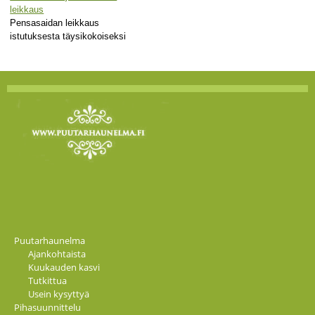
leikkaus
Pensasaidan leikkaus
istutuksesta täysikokoiseksi
Puutarhaunelma
Ajankohtaista
Kuukauden kasvi
Tutkittua
Usein kysyttyä
Pihasuunnittelu