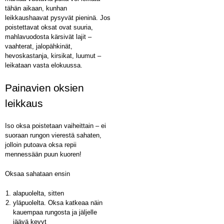
tähän aikaan, kunhan
leikkaushaavat pysyvät pieninä. Jos
poistettavat oksat ovat suuria,
mahlavuodosta kärsivät lajit –
vaahterat, jalopähkinät,
hevoskastanja, kirsikat, luumut –
leikataan vasta elokuussa.
Painavien oksien
leikkaus
Iso oksa poistetaan vaiheittain – ei
suoraan rungon vierestä sahaten,
jolloin putoava oksa repii
mennessään puun kuoren!
Oksaa sahataan ensin
alapuolelta, sitten
yläpuolelta. Oksa katkeaa näin
kauempaa rungosta ja jäljelle
jäävä kevyt