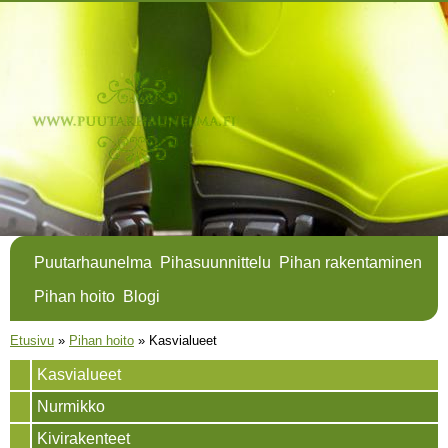
Hyppää
pääsisältöön
Puutarhaunelma
Pihasuunnittelu
Pihan rakentaminen
Pihan hoito
Blogi
Olet täällä
Etusivu
»
Pihan hoito
»
Kasvialueet
Kasvialueet
Nurmikko
Kivirakenteet