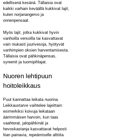
edellisenä kesänä. Tällaisia ovat
kaikki varhain keväällä kukkivat lajit,
kuten norjanangervo ja
onnenpensaat.
Myös lajit, jotka kukkivat hyvin
vanhoilla versoilla tai kasvattavat
vain niukasti juurivesoja, hyötyvät
vanhimpien oksien harventamisesta.
Tällaisia ovat pähkinäpensas,
syreenit ja tuomipihlajat.
Nuoren lehtipuun
hoitoleikkaus
Puut kannattaa leikata nuorina.
Leikkaustarve vaihtelee lajeittain:
esimerkiksi koivuja leikataan
äärimmäisen harvoin, kun taas
vaahterat, jalopähkinät ja
hevoskastanja kasvattavat helposti
liian painavia, repeämiselle alttiita