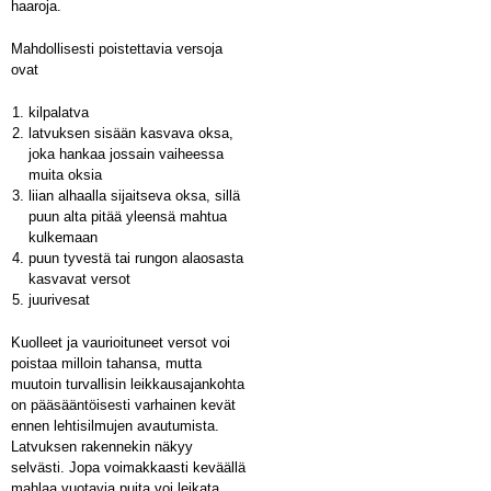
haaroja.
Mahdollisesti poistettavia versoja
ovat
kilpalatva
latvuksen sisään kasvava oksa,
joka hankaa jossain vaiheessa
muita oksia
liian alhaalla sijaitseva oksa, sillä
puun alta pitää yleensä mahtua
kulkemaan
puun tyvestä tai rungon alaosasta
kasvavat versot
juurivesat
Kuolleet ja vaurioituneet versot voi
poistaa milloin tahansa, mutta
muutoin turvallisin leikkausajankohta
on pääsääntöisesti varhainen kevät
ennen lehtisilmujen avautumista.
Latvuksen rakennekin näkyy
selvästi. Jopa voimakkaasti keväällä
mahlaa vuotavia puita voi leikata