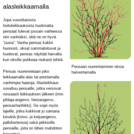
alasleikkaamalla
Jopa vuosittaisista
hoitoleikkauksista huolimatta
pensaat tulevat jossain vaiheessa
niin vanhoiksi, että ne on hyvä
”uusia”. Vanha pensas kukkii
huonosti, oksat sammaloituvat ja
kuolevat; pensas näyttää harvalta
kun oksille puhkeaa niukasti lehtiä.
Pensaan nuorentaminen oksia
Pensas nuorennetaan joko
harventamalla
leikkaamalla alas tai poistamalla
vanhimpia haaroja. Alasleikkaus
soveltuu pensaille, jotka versovat
runsaasti leikkauksen jälkeen (mm.
pihlaja-angervo, heisiangervo,
pensashanhikki). Se sopii myös
lajeille, jotka kukkivat jo samana
kesänä (koivu- ja keijuangervo,
pallohortensia) sekä piikkisille
pensaille, joita on lähes mahdoton
harventaa.