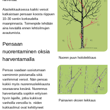
Alasleikkauksessa kaikki versot
katkaistaan pensaan koosta riippuen
10–30 sentin korkeudelta
maanpinnasta. Toimenpide tehdään
aina keväällä ennen lehtisilmujen
avautumista.
Pensaan
nuorentaminen oksia
Nuoren puun hoitoleikkaus
harventamalla
Pensas saadaan uusiutumaan
varmimmin poistamalla siitä
vanhimmat versot. Näin pensas
kukkii myös nuorennusleikkausta
seuraavana kesänä. Nuorennus
harventamalla sopiikin erityisen
hyvin lajeille, jotka kukkivat
Painavien oksien leikkaus
vanhoilla versoilla ts. niiden
kukkasilmut ovat kehittyneet