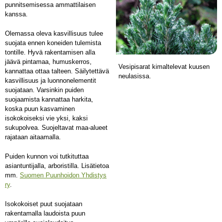
punnitsemisessa ammattilaisen
kanssa.
Olemassa oleva kasvillisuus tulee
suojata ennen koneiden tulemista
tontille. Hyvä rakentamisen alla
jäävä pintamaa, humuskerros,
Vesipisarat kimaltelevat kuusen
kannattaa ottaa talteen. Säilytettävä
neulasissa.
kasvillisuus ja luonnonelementit
suojataan. Varsinkin puiden
suojaamista kannattaa harkita,
koska puun kasvaminen
isokokoiseksi vie yksi, kaksi
sukupolvea. Suojeltavat maa-alueet
rajataan aitaamalla.
Puiden kunnon voi tutkituttaa
asiantuntijalla, arboristilla. Lisätietoa
mm.
Suomen Puunhoidon Yhdistys
ry
.
Isokokoiset puut suojataan
rakentamalla laudoista puun