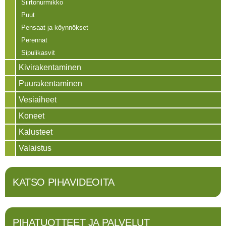
Siirtonurmikko
Puut
Pensaat ja köynnökset
Perennat
Sipulikasvit
Kivirakentaminen
Puurakentaminen
Vesiaiheet
Koneet
Kalusteet
Valaistus
KATSO PIHAVIDEOITA
PIHATUOTTEET JA PALVELUT