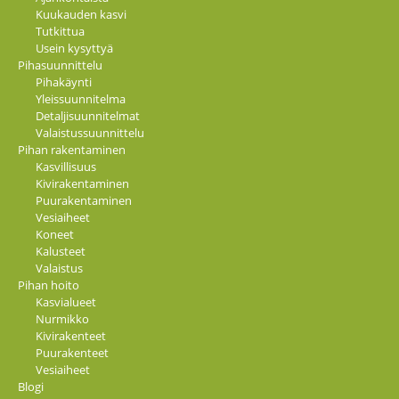
Kuukauden kasvi
Tutkittua
Usein kysyttyä
Pihasuunnittelu
Pihakäynti
Yleissuunnitelma
Detaljisuunnitelmat
Valaistussuunnittelu
Pihan rakentaminen
Kasvillisuus
Kivirakentaminen
Puurakentaminen
Vesiaiheet
Koneet
Kalusteet
Valaistus
Pihan hoito
Kasvialueet
Nurmikko
Kivirakenteet
Puurakenteet
Vesiaiheet
Blogi