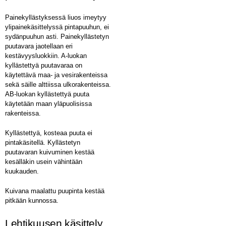
Painekyllästyksessä liuos imeytyy
ylipainekäsittelyssä pintapuuhun, ei
sydänpuuhun asti. Painekyllästetyn
puutavara jaotellaan eri
kestävyysluokkiin. A-luokan
kyllästettyä puutavaraa on
käytettävä maa- ja vesirakenteissa
sekä säille alttiissa ulkorakenteissa.
AB-luokan kyllästettyä puuta
käytetään maan yläpuolisissa
rakenteissa.
Kyllästettyä, kosteaa puuta ei
pintakäsitellä. Kyllästetyn
puutavaran kuivuminen kestää
kesälläkin usein vähintään
kuukauden.
Kuivana maalattu puupinta kestää
pitkään kunnossa.
Lehtikuusen käsittely