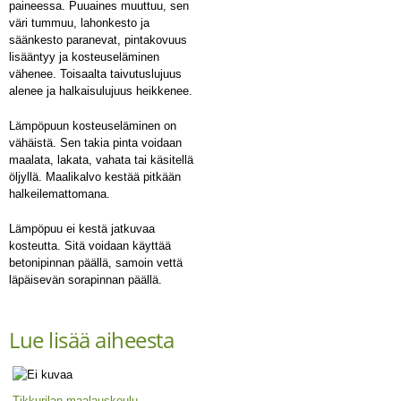
paineessa. Puuaines muuttuu, sen
väri tummuu, lahonkesto ja
säänkesto paranevat, pintakovuus
lisääntyy ja kosteuseläminen
vähenee. Toisaalta taivutuslujuus
alenee ja halkaisulujuus heikkenee.
Lämpöpuun kosteuseläminen on
vähäistä. Sen takia pinta voidaan
maalata, lakata, vahata tai käsitellä
öljyllä. Maalikalvo kestää pitkään
halkeilemattomana.
Lämpöpuu ei kestä jatkuvaa
kosteutta. Sitä voidaan käyttää
betonipinnan päällä, samoin vettä
läpäisevän sorapinnan päällä.
Lue lisää aiheesta
Tikkurilan maalauskoulu