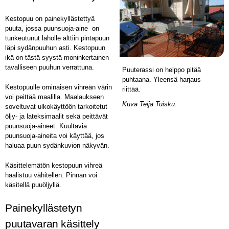
Kestopuu on painekyllästettyä
puuta, jossa puunsuoja-aine on
tunkeutunut laholle alttiin pintapuun
läpi sydänpuuhun asti. Kestopuun
ikä on tästä syystä moninkertainen
tavalliseen puuhun verrattuna.
Puuterassi on helppo pitää
puhtaana. Yleensä harjaus
Kestopuulle ominaisen vihreän värin
riittää.
voi peittää maalilla. Maalaukseen
Kuva Teija Tuisku.
soveltuvat ulkokäyttöön tarkoitetut
öljy- ja lateksimaalit sekä peittävät
puunsuoja-aineet. Kuultavia
puunsuoja-aineita voi käyttää, jos
haluaa puun sydänkuvion näkyvän.
Käsittelemätön kestopuun vihreä
haalistuu vähitellen. Pinnan voi
käsitellä puuöljyllä.
Painekyllästetyn
puutavaran käsittely