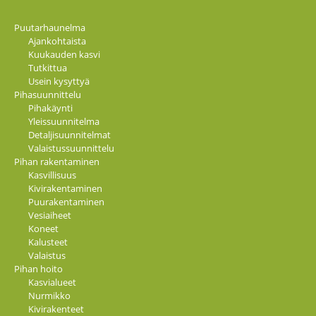
Puutarhaunelma
Ajankohtaista
Kuukauden kasvi
Tutkittua
Usein kysyttyä
Pihasuunnittelu
Pihakäynti
Yleissuunnitelma
Detaljisuunnitelmat
Valaistussuunnittelu
Pihan rakentaminen
Kasvillisuus
Kivirakentaminen
Puurakentaminen
Vesiaiheet
Koneet
Kalusteet
Valaistus
Pihan hoito
Kasvialueet
Nurmikko
Kivirakenteet