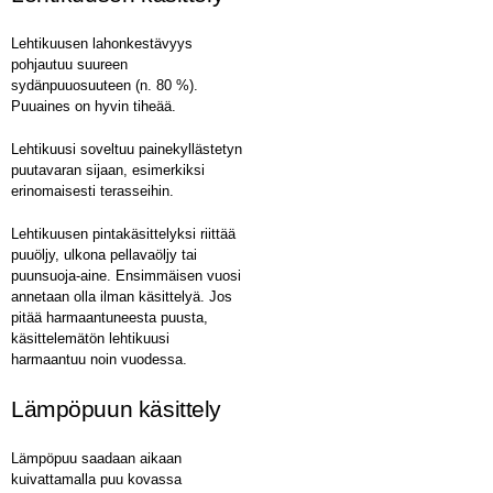
Lehtikuusen lahonkestävyys
pohjautuu suureen
sydänpuuosuuteen (n. 80 %).
Puuaines on hyvin tiheää.
Lehtikuusi soveltuu painekyllästetyn
puutavaran sijaan, esimerkiksi
erinomaisesti terasseihin.
Lehtikuusen pintakäsittelyksi riittää
puuöljy, ulkona pellavaöljy tai
puunsuoja-aine. Ensimmäisen vuosi
annetaan olla ilman käsittelyä. Jos
pitää harmaantuneesta puusta,
käsittelemätön lehtikuusi
harmaantuu noin vuodessa.
Lämpöpuun käsittely
Lämpöpuu saadaan aikaan
kuivattamalla puu kovassa