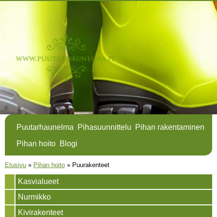
Hyppää
pääsisältöön
Puutarhaunelma
Pihasuunnittelu
Pihan rakentaminen
Pihan hoito
Blogi
Olet täällä
Etusivu
»
Pihan hoito
»
Puurakenteet
Kasvialueet
Nurmikko
Kivirakenteet