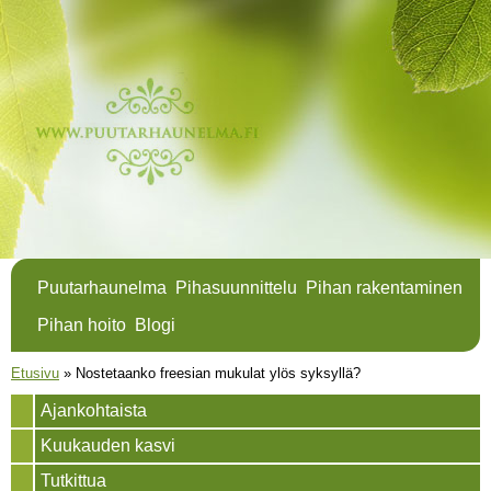
Hyppää
pääsisältöön
Puutarhaunelma
Pihasuunnittelu
Pihan rakentaminen
Pihan hoito
Blogi
Olet täällä
Etusivu
»
Nostetaanko freesian mukulat ylös syksyllä?
Ajankohtaista
Kuukauden kasvi
Tutkittua