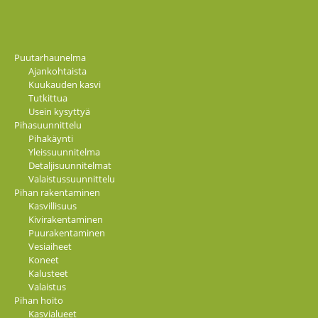
Puutarhaunelma
Ajankohtaista
Kuukauden kasvi
Tutkittua
Usein kysyttyä
Pihasuunnittelu
Pihakäynti
Yleissuunnitelma
Detaljisuunnitelmat
Valaistussuunnittelu
Pihan rakentaminen
Kasvillisuus
Kivirakentaminen
Puurakentaminen
Vesiaiheet
Koneet
Kalusteet
Valaistus
Pihan hoito
Kasvialueet