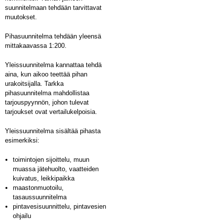
suunnitelmaan tehdään tarvittavat
muutokset.
Pihasuunnitelma tehdään yleensä
mittakaavassa 1:200.
Yleissuunnitelma kannattaa tehdä
aina, kun aikoo teettää pihan
urakoitsijalla. Tarkka
pihasuunnitelma mahdollistaa
tarjouspyynnön, johon tulevat
tarjoukset ovat vertailukelpoisia.
Yleissuunnitelma sisältää pihasta
esimerkiksi:
toimintojen sijoittelu, muun
muassa jätehuolto, vaatteiden
kuivatus, leikkipaikka
maastonmuotoilu,
tasaussuunnitelma
pintavesisuunnittelu, pintavesien
ohjailu