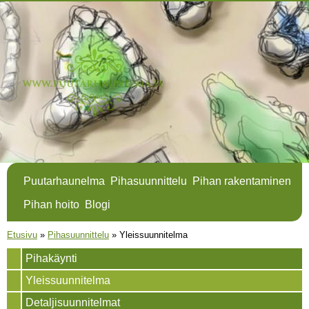
Hyppää
pääsisältöön
Puutarhaunelma
Pihasuunnittelu
Pihan rakentaminen
Pihan hoito
Blogi
Olet täällä
Etusivu
»
Pihasuunnittelu
»
Yleissuunnitelma
Pihakäynti
Yleissuunnitelma
Detaljisuunnitelmat