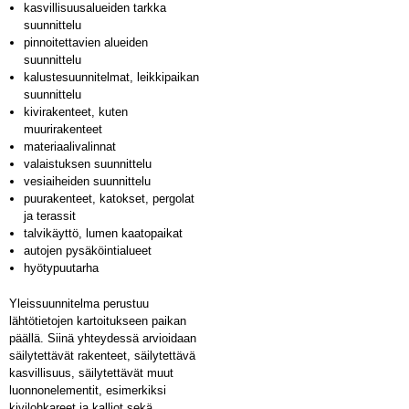
kasvillisuusalueiden tarkka
suunnittelu
pinnoitettavien alueiden
suunnittelu
kalustesuunnitelmat, leikkipaikan
suunnittelu
kivirakenteet, kuten
muurirakenteet
materiaalivalinnat
valaistuksen suunnittelu
vesiaiheiden suunnittelu
puurakenteet, katokset, pergolat
ja terassit
talvikäyttö, lumen kaatopaikat
autojen pysäköintialueet
hyötypuutarha
Yleissuunnitelma perustuu
lähtötietojen kartoitukseen paikan
päällä. Siinä yhteydessä arvioidaan
säilytettävät rakenteet, säilytettävä
kasvillisuus, säilytettävät muut
luonnonelementit, esimerkiksi
kivilohkareet ja kalliot sekä