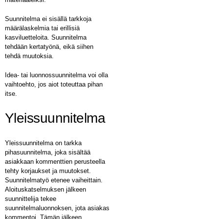
Suunnitelma ei sisällä tarkkoja
määrälaskelmia tai erillisiä
kasviluetteloita. Suunnitelma
tehdään kertatyönä, eikä siihen
tehdä muutoksia.
Idea- tai luonnossuunnitelma voi olla
vaihtoehto, jos aiot toteuttaa pihan
itse.
Yleissuunnitelma
Yleissuunnitelma on tarkka
pihasuunnitelma, joka sisältää
asiakkaan kommenttien perusteella
tehty korjaukset ja muutokset.
Suunnitelmatyö etenee vaiheittain.
Aloituskatselmuksen jälkeen
suunnittelija tekee
suunnitelmaluonnoksen, jota asiakas
kommentoi. Tämän jälkeen