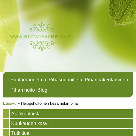
Hyppää
pääsisältöön
Puutarhaunelma
Pihasuunnittelu
Pihan rakentaminen
Pihan hoito
Blogi
Olet täällä
Etusivu
»
Helppohoitoinen kesämökin piha
Ajankohtaista
Kuukauden kasvi
Tutkittua