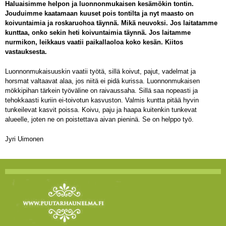
Haluaisimme helpon ja luonnonmukaisen kesämökin tontin.
Jouduimme kaatamaan kuuset pois tontilta ja nyt maasto on
koivuntaimia ja roskaruohoa täynnä. Mikä neuvoksi. Jos laitatamme
kunttaa, onko sekin heti koivuntaimia täynnä. Jos laitamme
nurmikon, leikkaus vaatii paikallaoloa koko kesän. Kiitos
vastauksesta.
Luonnonmukaisuuskin vaatii työtä, sillä koivut, pajut, vadelmat ja
horsmat valtaavat alaa, jos niitä ei pidä kurissa. Luonnonmukaisen
mökkipihan tärkein työväline on raivaussaha. Sillä saa nopeasti ja
tehokkaasti kuriin ei-toivotun kasvuston. Valmis kuntta pitää hyvin
tunkeilevat kasvit poissa. Koivu, paju ja haapa kuitenkin tunkevat
alueelle, joten ne on poistettava aivan pieninä. Se on helppo työ.
Jyri Uimonen