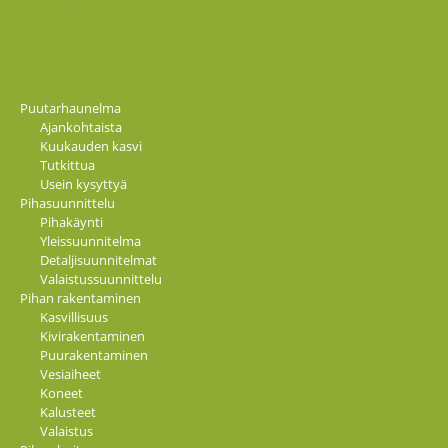
Puutarhaunelma
Ajankohtaista
Kuukauden kasvi
Tutkittua
Usein kysyttyä
Pihasuunnittelu
Pihakäynti
Yleissuunnitelma
Detaljisuunnitelmat
Valaistussuunnittelu
Pihan rakentaminen
Kasvillisuus
Kivirakentaminen
Puurakentaminen
Vesiaiheet
Koneet
Kalusteet
Valaistus