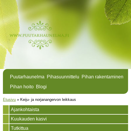
Hyppää
pääsisältöön
Puutarhaunelma
Pihasuunnittelu
Pihan rakentaminen
Pihan hoito
Blogi
Olet täällä
Etusivu
»
Keiju- ja norjanangervon leikkaus
Ajankohtaista
Kuukauden kasvi
Tutkittua