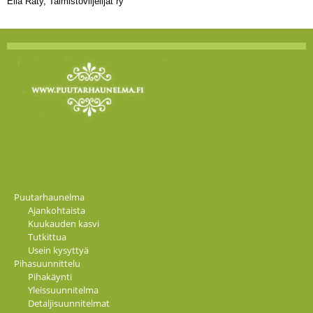
Ella Räty, Taimistoviljelijät ry
Puutarhaunelma
Ajankohtaista
Kuukauden kasvi
Tutkittua
Usein kysyttyä
Pihasuunnittelu
Pihakäynti
Yleissuunnitelma
Detaljisuunnitelmat