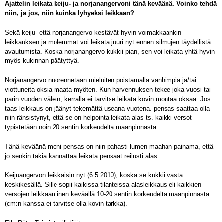
Ajattelin leikata keiju- ja norjanangervoni tänä keväänä. Voinko tehdä
niin, ja jos, niin kuinka lyhyeksi leikkaan?
Sekä keiju- että norjanangervo kestävät hyvin voimakkaankin
leikkauksen ja molemmat voi leikata juuri nyt ennen silmujen täydellistä
avautumista. Koska norjanangervo kukkii pian, sen voi leikata yhtä hyvin
myös kukinnan päätyttyä.
Norjanangervo nuorennetaan mieluiten poistamalla vanhimpia ja/tai
viottuneita oksia maata myöten. Kun harvennuksen tekee joka vuosi tai
parin vuoden välein, kerralla ei tarvitse leikata kovin montaa oksaa. Jos
taas leikkaus on jäänyt tekemättä useana vuotena, pensas saattaa olla
niin ränsistynyt, että se on helpointa leikata alas ts. kaikki versot
typistetään noin 20 sentin korkeudelta maanpinnasta.
Tänä keväänä moni pensas on niin pahasti lumen maahan painama, että
jo senkin takia kannattaa leikata pensaat reilusti alas.
Keijuangervon leikkaisin nyt (6.5.2010), koska se kukkii vasta
keskikesällä. Sille sopii kaikissa tilanteissa alasleikkaus eli kaikkien
versojen leikkaaminen keväällä 10-20 sentin korkeudelta maanpinnasta
(cm:n kanssa ei tarvitse olla kovin tarkka).