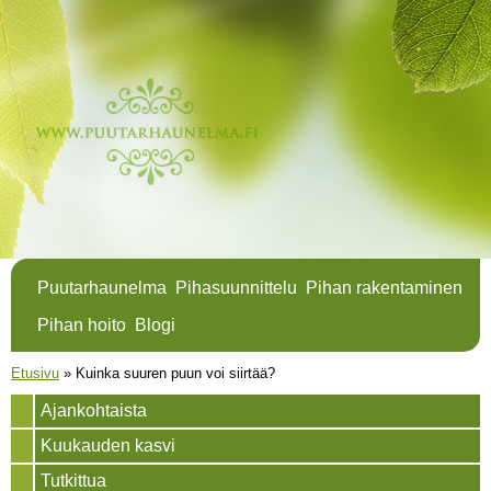
Hyppää
pääsisältöön
Puutarhaunelma
Pihasuunnittelu
Pihan rakentaminen
Pihan hoito
Blogi
Olet täällä
Etusivu
»
Kuinka suuren puun voi siirtää?
Ajankohtaista
Kuukauden kasvi
Tutkittua