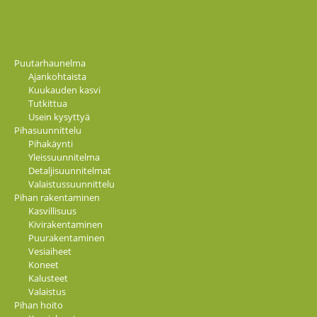
Puutarhaunelma
Ajankohtaista
Kuukauden kasvi
Tutkittua
Usein kysyttyä
Pihasuunnittelu
Pihakäynti
Yleissuunnitelma
Detaljisuunnitelmat
Valaistussuunnittelu
Pihan rakentaminen
Kasvillisuus
Kivirakentaminen
Puurakentaminen
Vesiaiheet
Koneet
Kalusteet
Valaistus
Pihan hoito