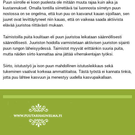
Puun siirrolle ei koon puolesta ole mitään muuta rajaa kuin aika ja
kustannukset. Omalla tontilla siirrettävä tai luonnosta siirretyn puun
nostossa on se ongelma, että kun puu on kasvanut kauan sijoillaan, sen
juuret ovat levittäytyneet niin kauas, että on vaikeaa saada aktiivista
elävää juuristoa riittävästi mukaan.
Taimistoilla puita koulitaan eli puun juuristoa leikataan säännöllisesti
säännöllisesti. Juuriston hoidolla varmistetaan aktiivisen juuriston sijainti
puun rungon läheisyydessä. Taimistot myyvät erittäinkin suuria puita,
mutta näiden siirto kannattaa aina jättää viherrakentajan työksi.
Siirto, istutustyö ja ison puun mahdollinen istutusleikkaus sekä
tukeminen vaativat korkeaa ammattitaitoa. Tästä työstä ei kannata tinkiä,
jotta puu lähtee kasvuun ja menestyy uudella kasvupaikallaan.