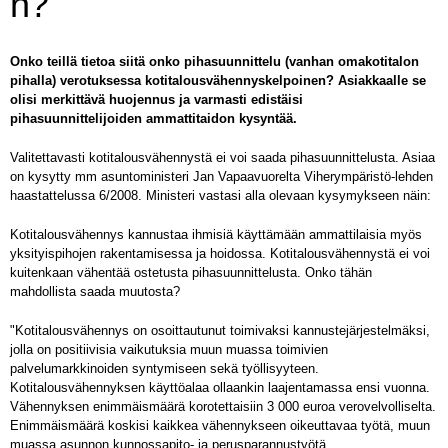
n?
Onko teillä tietoa siitä onko pihasuunnittelu (vanhan omakotitalon
pihalla) verotuksessa kotitalousvähennyskelpoinen? Asiakkaalle se
olisi merkittävä huojennus ja varmasti edistäisi
pihasuunnittelijoiden ammattitaidon kysyntää.
Valitettavasti kotitalousvähennystä ei voi saada pihasuunnittelusta. Asiaa
on kysytty mm asuntoministeri Jan Vapaavuorelta Viherympäristö-lehden
haastattelussa 6/2008. Ministeri vastasi alla olevaan kysymykseen näin:
Kotitalousvähennys kannustaa ihmisiä käyttämään ammattilaisia myös
yksityispihojen rakentamisessa ja hoidossa. Kotitalousvähennystä ei voi
kuitenkaan vähentää ostetusta pihasuunnittelusta. Onko tähän
mahdollista saada muutosta?
"Kotitalousvähennys on osoittautunut toimivaksi kannustejärjestelmäksi,
jolla on positiivisia vaikutuksia muun muassa toimivien
palvelumarkkinoiden syntymiseen sekä työllisyyteen.
Kotitalousvähennyksen käyttöalaa ollaankin laajentamassa ensi vuonna.
Vähennyksen enimmäismäärä korotettaisiin 3 000 euroa verovelvolliselta.
Enimmäismäärä koskisi kaikkea vähennykseen oikeuttavaa työtä, muun
muassa asunnon kunnossapito- ja perusparannustyötä.