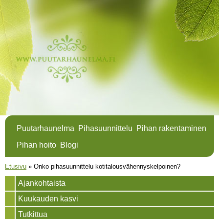
Hyppää
pääsisältöön
Puutarhaunelma
Pihasuunnittelu
Pihan rakentaminen
Pihan hoito
Blogi
Olet täällä
Etusivu
»
Onko pihasuunnittelu kotitalousvähennyskelpoinen?
Ajankohtaista
Kuukauden kasvi
Tutkittua