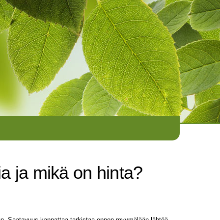
a ja mikä on hinta?
aan. Saatavuus kannattaa tarkistaa ennen myymälään lähtöä.