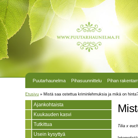
Puutarhaunelma
Pihasuunnittelu
Pihan rakenta
Olet täällä
Etusivu
»
Mistä saa ostettua kriminlehmuksia ja mikä on hinta
Ajankohtaista
Mist
Kuukauden kasvi
Tutkittua
Tilia x euch
Usein kysyttyä
Internetist