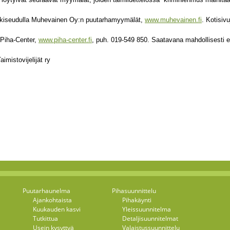
iseudulla Muhevainen Oy:n puutarhamyymälät,
www.muhevainen.fi
. Kotisiv
Piha-Center,
www.piha-center.fi
, puh. 019-549 850. Saatavana mahdollisesti eri
aimistovijelijät ry
Puutarhaunelma
Pihasuunnittelu
Ajankohtaista
Pihakäynti
Kuukauden kasvi
Yleissuunnitelma
Tutkittua
Detaljisuunnitelmat
Usein kysyttyä
Valaistussuunnittelu