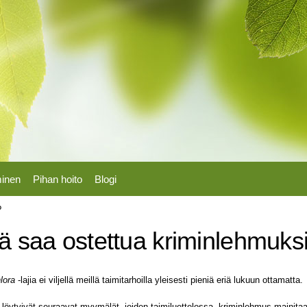
Hyppää
pääsisältöön
minen
Pihan hoito
Blogi
?
ä saa ostettua kriminlehmuksi
lora
-lajia ei viljellä meillä taimitarhoilla yleisesti pieniä eriä lukuun ottamatta.
ä löytyivät seuraavat myymälät, joiden taimiluettelossa kriminlehmus mainit