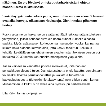
näköinen. En ole löytänyt omista puutarhakirjoistani ohjetta
mahdollisesta leikkauksesta.
Saako/täytyykö niitä leikata ja jos, niin mihin vuoden aikaan? Ruusut
ovat aika harvoja, oikeastaan risukasoja. Olen innokas pihamme
hoitaja.
Koska aidanne on harva, se on saattanut jäädä leikkaamatta istutuksen
yhteydessä, jolloin pensaat eivät ole haarautuneet kunnolla alhaalta
saakka. Myös epätasaisen korkeuden ja risuisuuden vuoksi kannattaa
leikata koko aidanne kerralla alas, jotta kasvu tasoittuu. Leikkaus
tehdään keväällä ennen lehtisilmujen avautumista. Jokaisen verson voi
katkaista 20-30 sentin korkeudelta maanpinnan yläpuolelta.
Tässä vaiheessa kannattaa poistaa rikkakasvit, joita harvaan
pensaikkoon yleensä tulee. Jos istutusaluetta ei ole katettu, sen pintaan
voi lisäksi levittää peruslannoitettua ja -kalkittua turvetta tai
kasvualustaseosta (tietenkin rikkakasvitonta) noin viiden sentin kerros.
Multaaminen ja kalkitus on lähes aina hyväksi puutarhakasveille.
Ella Räty, Taimistoviljelijät ry