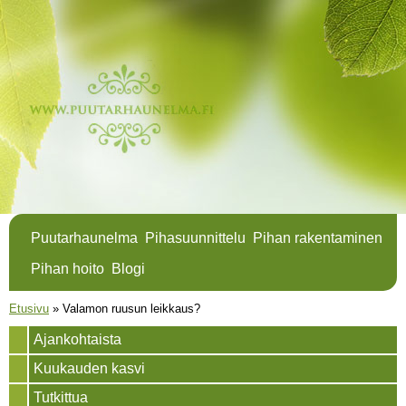
Hyppää
pääsisältöön
Puutarhaunelma
Pihasuunnittelu
Pihan rakentaminen
Pihan hoito
Blogi
Olet täällä
Etusivu
»
Valamon ruusun leikkaus?
Ajankohtaista
Kuukauden kasvi
Tutkittua