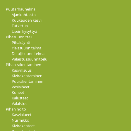
Puutarhaunelma
Ajankohtaista
Kuukauden kasvi
Tutkittua
Usein kysyttyä
Pihasuunnittelu
Pihakäynti
Yleissuunnitelma
Detaljisuunnitelmat
Valaistussuunnittelu
Pihan rakentaminen
Kasvillisuus
Kivirakentaminen
Puurakentaminen
Vesiaiheet
Koneet
Kalusteet
Valaistus
Pihan hoito
Kasvialueet
Nurmikko
Kivirakenteet