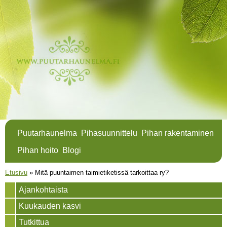
Hyppää
pääsisältöön
Puutarhaunelma
Pihasuunnittelu
Pihan rakentaminen
Pihan hoito
Blogi
Olet täällä
Etusivu
»
Mitä puuntaimen taimietiketissä tarkoittaa ry?
Ajankohtaista
Kuukauden kasvi
Tutkittua