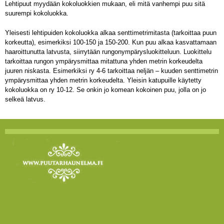
Lehtipuut myydään kokoluokkien mukaan, eli mitä vanhempi puu sitä
suurempi kokoluokka.
Yleisesti lehtipuiden kokoluokka alkaa senttimetrimitasta (tarkoittaa puun
korkeutta), esimerkiksi 100-150 ja 150-200. Kun puu alkaa kasvattamaan
haaroittunutta latvusta, siirrytään rungonympärysluokitteluun. Luokittelu
tarkoittaa rungon ympärysmittaa mitattuna yhden metrin korkeudelta
juuren niskasta. Esimerkiksi ry 4-6 tarkoittaa neljän – kuuden senttimetrin
ympärysmittaa yhden metrin korkeudelta. Yleisin katupuille käytetty
kokoluokka on ry 10-12. Se onkin jo komean kokoinen puu, jolla on jo
selkeä latvus.