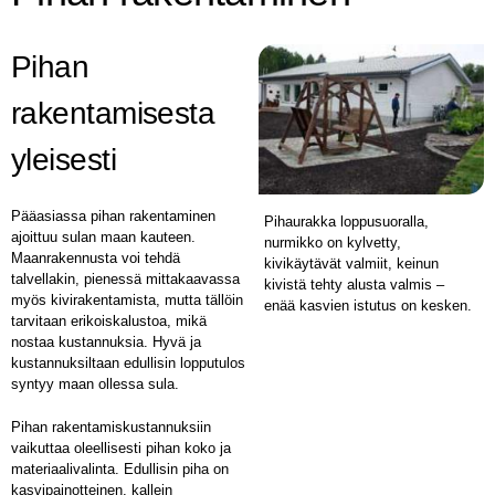
Pihan
rakentamisesta
yleisesti
Pääasiassa pihan rakentaminen
Pihaurakka loppusuoralla,
ajoittuu sulan maan kauteen.
nurmikko on kylvetty,
Maanrakennusta voi tehdä
kivikäytävät valmiit, keinun
talvellakin, pienessä mittakaavassa
kivistä tehty alusta valmis –
myös kivirakentamista, mutta tällöin
enää kasvien istutus on kesken.
tarvitaan erikoiskalustoa, mikä
nostaa kustannuksia. Hyvä ja
kustannuksiltaan edullisin lopputulos
syntyy maan ollessa sula.
Pihan rakentamiskustannuksiin
vaikuttaa oleellisesti pihan koko ja
materiaalivalinta. Edullisin piha on
kasvipainotteinen, kallein