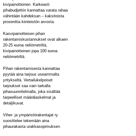
kivipainotteinen. Karkeasti
pihabudjettiin kannattaa varata rahaa
vähintään kahdeksan – kaksitoista
prosenttia kiinteistön arvosta.
Kasvipainotteisen pihan
rakentamiskustannukset ovat alkaen
20-25 euroa neliömetriltä,
kivipainotteinen jopa 100 euroa
neliömetriltä.
Pihan rakentamisesta kannattaa
pyytää aina tarjous useammalta
yritykseltä. Vertailukelpoiset
tarjoukset saa vain tarkalla
pihasuunnitelmalla, joka sisältää
tarpeelliset määrälaskelmat ja
detaljikuvat.
Viher- ja ympäristörakentajat ry
suosittelee tekemään aina
pihaurakasta urakkasopimuksen.