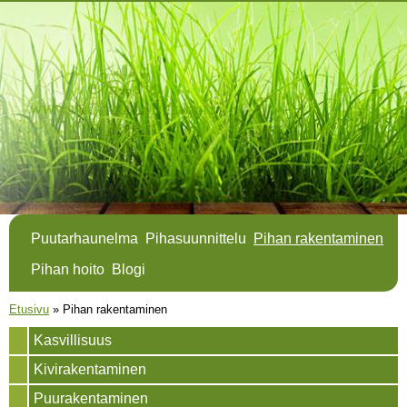
Hyppää
pääsisältöön
Puutarhaunelma
Pihasuunnittelu
Pihan rakentaminen
Pihan hoito
Blogi
Olet täällä
Etusivu
»
Pihan rakentaminen
Kasvillisuus
Kivirakentaminen
Puurakentaminen