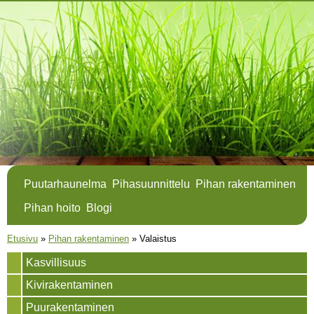
Hyppää
pääsisältöön
Puutarhaunelma
Pihasuunnittelu
Pihan rakentaminen
Pihan hoito
Blogi
Olet täällä
Etusivu
»
Pihan rakentaminen
»
Valaistus
Kasvillisuus
Kivirakentaminen
Puurakentaminen