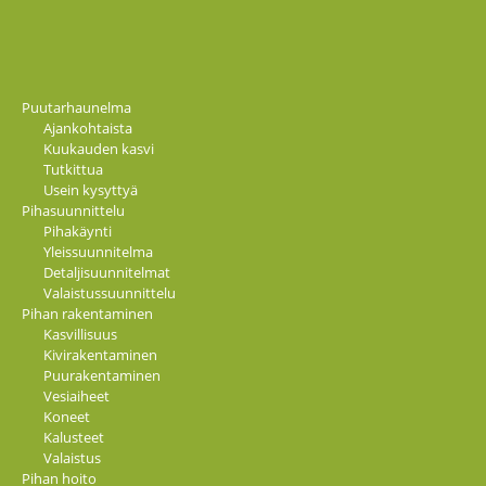
Puutarhaunelma
Ajankohtaista
Kuukauden kasvi
Tutkittua
Usein kysyttyä
Pihasuunnittelu
Pihakäynti
Yleissuunnitelma
Detaljisuunnitelmat
Valaistussuunnittelu
Pihan rakentaminen
Kasvillisuus
Kivirakentaminen
Puurakentaminen
Vesiaiheet
Koneet
Kalusteet
Valaistus
Pihan hoito