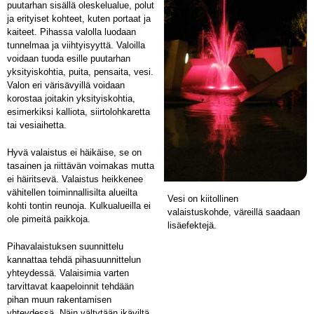
puutarhan sisällä oleskelualue, polut
ja erityiset kohteet, kuten portaat ja
kaiteet. Pihassa valolla luodaan
tunnelmaa ja viihtyisyyttä. Valoilla
voidaan tuoda esille puutarhan
yksityiskohtia, puita, pensaita, vesi.
Valon eri värisävyillä voidaan
korostaa joitakin yksityiskohtia,
esimerkiksi kalliota, siirtolohkaretta
tai vesiaihetta.
Hyvä valaistus ei häikäise, se on
tasainen ja riittävän voimakas mutta
ei häiritsevä. Valaistus heikkenee
vähitellen toiminnallisilta alueilta
Vesi on kiitollinen
kohti tontin reunoja. Kulkualueilla ei
valaistuskohde, väreillä saadaan
ole pimeitä paikkoja.
lisäefektejä.
Pihavalaistuksen suunnittelu
kannattaa tehdä pihasuunnittelun
yhteydessä. Valaisimia varten
tarvittavat kaapeloinnit tehdään
pihan muun rakentamisen
yhteydessä. Näin vältytään ikäviltä