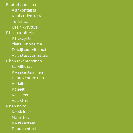
Puutarhaunelma
Ajankohtaista
Kuukauden kasvi
Tutkittua
Usein kysyttyä
Pihasuunnittelu
Pihakäynti
Yleissuunnitelma
Detaljisuunnitelmat
Valaistussuunnittelu
Pihan rakentaminen
Kasvillisuus
Kivirakentaminen
Puurakentaminen
Vesiaiheet
Koneet
Kalusteet
Valaistus
Pihan hoito
Kasvialueet
Nurmikko
Kivirakenteet
Puurakenteet