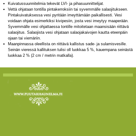
Kuivatussuunnitelmia tekevät LVI- ja pihasuunnittelijat.
Vettä ohjataan tontilla pintakerroksiin tai syvemmälle salaojitukseen.
Pintakuivatuksessa vesi pyritään imeyttämään paikallisesti. Vesi
voidaan ohjata esimerkiksi kivipesiin, josta vesi imeytyy maaperään.
Syvemmälle vesi ohjattaessa tontille mitoitetaan maansisään riittävä
salaojitus. Salaojista vesi ohjataan salaojakaivojen kautta eteenpäin
ojaan tai viemäriin.
Maanpinnassa oleellista on riittävä kallistus sade- ja sulamisvesille.
Seinän vieressä kallituksen tulisi oll luokkaa 5 %, kauempana seinästä
luokkaa 2 % (2 cm / metrin matkalla).