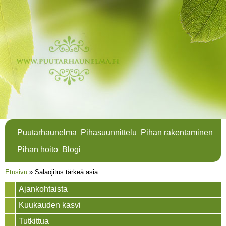
Hyppää
pääsisältöön
Puutarhaunelma
Pihasuunnittelu
Pihan rakentaminen
Pihan hoito
Blogi
Olet täällä
Etusivu
»
Salaojitus tärkeä asia
Ajankohtaista
Kuukauden kasvi
Tutkittua