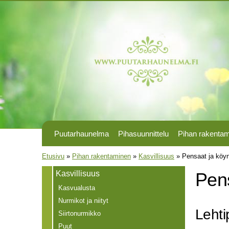
Puutarhaunelma
Pihasuunnittelu
Pihan rakenta
Olet täällä
Etusivu
»
Pihan rakentaminen
»
Kasvillisuus
»
Pensaat ja köy
Kasvillisuus
Pen
Kasvualusta
Nurmikot ja niityt
Lehti
Siirtonurmikko
Puut