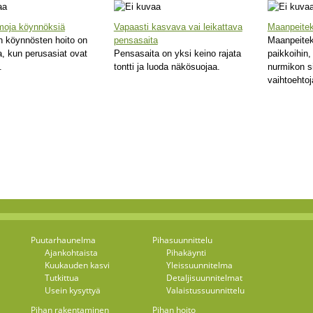
moja köynnöksiä
Vapaasti kasvava vai leikattava
Maanpeiteka
 köynnösten hoito on
pensasaita
Maanpeitek
a, kun perusasiat ovat
Pensasaita on yksi keino rajata
paikkoihin,
.
tontti ja luoda näkösuojaa.
nurmikon s
vaihtoehtoj
Puutarhaunelma
Pihasuunnittelu
Ajankohtaista
Pihakäynti
Kuukauden kasvi
Yleissuunnitelma
Tutkittua
Detaljisuunnitelmat
Usein kysyttyä
Valaistussuunnittelu
Pihan rakentaminen
Pihan hoito