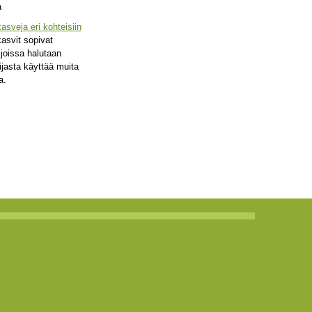
sveja eri kohteisiin
asvit sopivat
 joissa halutaan
ijasta käyttää muita
a.