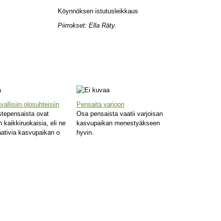
Köynnöksen istutusleikkaus
Piirrokset: Ella Räty.
vallisiin olosuhteisiin
Pensaita varjoon
stepensaista ovat
Osa pensaista vaatii varjoisan
n kaikkiruokaisia, eli ne
kasvupaikan menestyäkseen
aativia kasvupaikan o
hyvin.