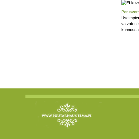
Perusvar
Useimpien
vaivatont
kunnossa