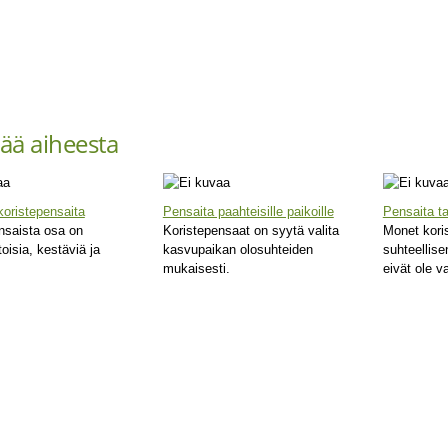
sää aiheesta
koristepensaita
Pensaita paahteisille paikoille
Pensaita ta
nsaista osa on
Koristepensaat on syytä valita
Monet kori
oisia, kestäviä ja
kasvupaikan olosuhteiden
suhteellise
mukaisesti.
eivät ole v