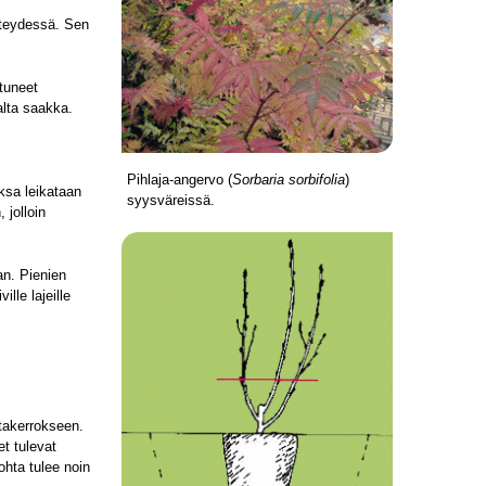
yhteydessä. Sen
ttuneet
alta saakka.
Pihlaja-angervo (
Sorbaria sorbifolia
)
ksa leikataan
syysväreissä.
 jolloin
an. Pienien
lle lajeille
takerrokseen.
t tulevat
hta tulee noin