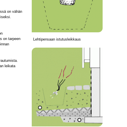
sessä on vähän
iseksi.
on
us on tarpeen
Lehtipensaan istutusleikkaus
pinnan
vautumista.
an leikata