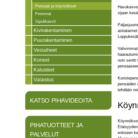
Pensaat ja köynnökset
Havukasveja
sijaan kesä
Perennat
Sipulikasvit
Paljasjuuri
Kivirakentaminen
astiataimet
Loppukesäll
Puurakentaminen
Vahvimmat 
Vesiaiheet
haarautumi
Koneet
noin sentti
pensaaseen
Kalusteet
Koristepens
Valaistus
pensaiden a
tehdään no
KATSO PIHAVIDEOITA
Köynn
Köynnökset
PIHATUOTTEET JA
Etäisyyden
entiseen k
PALVELUT