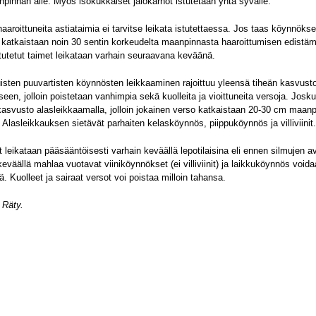
innan alle. Myös isokukkaiset jalokärhöt istutetaan yhtä syvälle.
aaroittuneita astiataimia ei tarvitse leikata istutettaessa. Jos taas köynnök
 katkaistaan noin 30 sentin korkeudelta maanpinnasta haaroittumisen edistäm
tutetut taimet leikataan varhain seuraavana keväänä.
isten puuvartisten köynnösten leikkaaminen rajoittuu yleensä tiheän kasvust
een, jolloin poistetaan vanhimpia sekä kuolleita ja vioittuneita versoja. Josk
asvusto alasleikkaamalla, jolloin jokainen verso katkaistaan 20-30 cm maan
. Alasleikkauksen sietävät parhaiten kelasköynnös, piippuköynnös ja villiviinit.
leikataan pääsääntöisesti varhain keväällä lepotilaisina eli ennen silmujen a
eväällä mahlaa vuotavat viiniköynnökset (ei villiviinit) ja laikkuköynnös voida
ä. Kuolleet ja sairaat versot voi poistaa milloin tahansa.
 Räty.