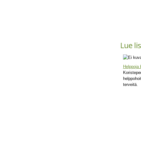
Lue li
Helppoja 
Koristepe
helppohoit
terveitä.