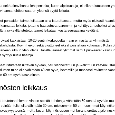
 sekä ainavihantia lehtipensaita, kuten alppiruusuja, ei leikata istutuksen 
vihannat lehtipensaat on yleensä syytä leikata.
set pensaiden taimet leikataan aina istutettaessa, mutta myös niukasti haaroi
 kannattaa leikata, jotta ne haarautuvat paremmin ja kehittyvät tuuheiksi alha
ä ja syksyllä istutetut taimet leikataan vasta seuraavana keväänä.
oksat katkaistaan 10-20 sentin korkeudelta maan pinnasta tai ylimmästä
skohdasta. Kovin heikot sekä vioittuneet oksat poistetaan kokonaan. Kukin o
 terveen silmun yläpuolelta. Jäljelle jääneet ylimmät silmut puhkeavat kasvuun,
 syntyy uusia haaroja.
aat istutetaan riittävän syvään, peruslannoitettuun ja -kalkittuun kasvualusta
lustan tulee olla vähintään 40 cm syvä, isommille ja runsaasti ravinteita vaativi
in 60 cm syvä kasvualusta.
östen leikkaus
 istutetaan hieman vinoon seinää kohden ja vähintään 50 senttiä syvään mul
 seinään tulisi olla vähintään 30 cm, mieluummin 50 cm. useimmat köynnökse
asvusyvyyteensä, mutta kuvan köynnösruusun muhkurana erottuva jalonnusko