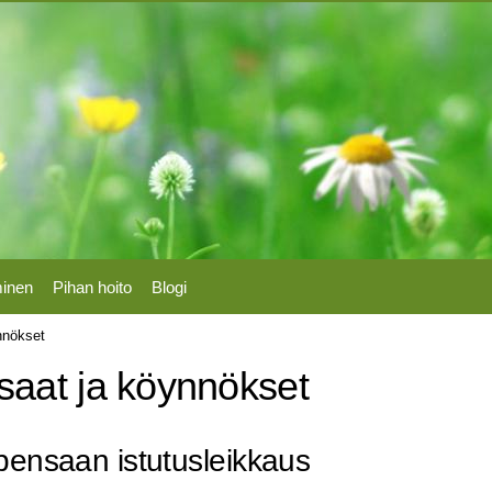
Hyppää
pääsisältöön
minen
Pihan hoito
Blogi
nnökset
saat ja köynnökset
pensaan istutusleikkaus