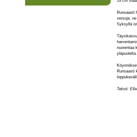
15 cm maanp
Runsaasti h
versoja, ne
Syksyllä is
Täysikasvu
harventamis
nuorentaa k
yläpuolelta
Köynnökset 
Runsaasti k
loppukesäll
Teksti: Ella