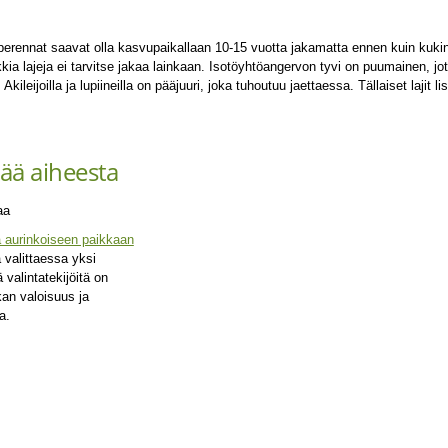
erennat saavat olla kasvupaikallaan 10-15 vuotta jakamatta ennen kuin kukin
kkia lajeja ei tarvitse jakaa lainkaan. Isotöyhtöangervon tyvi on puumainen, j
Akileijoilla ja lupiineilla on pääjuuri, joka tuhoutuu jaettaessa. Tällaiset lajit l
.
sää aiheesta
 aurinkoiseen paikkaan
 valittaessa yksi
 valintatekijöitä on
an valoisuus ja
a.