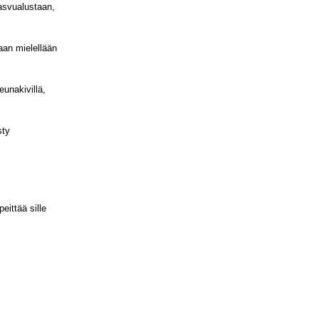
asvualustaan,
an mielellään
unakivillä,
sty
eittää sille