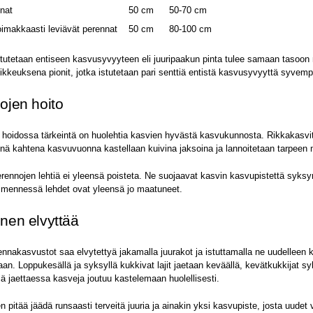
nnat
50 cm
50-70 cm
oimakkaasti leviävät perennat
50 cm
80-100 cm
stutetaan entiseen kasvusyvyyteen eli juuripaakun pinta tulee samaan tasoo
kkeuksena pionit, jotka istutetaan pari senttiä entistä kasvusyvyyttä syvem
ojen hoito
 hoidossa tärkeintä on huolehtia kasvien hyvästä kasvukunnosta. Rikkakasvit
nä kahtena kasvuvuonna kastellaan kuivina jaksoina ja lannoitetaan tarpeen
rennojen lehtiä ei yleensä poisteta. Ne suojaavat kasvin kasvupistettä syksy
mennessä lehdet ovat yleensä jo maatuneet.
nen elvyttää
nnakasvustot saa elvytettyä jakamalla juurakot ja istuttamalla ne uudelleen 
an. Loppukesällä ja syksyllä kukkivat lajit jaetaan keväällä, kevätkukkijat sy
ä jaettaessa kasveja joutuu kastelemaan huolellisesti.
 pitää jäädä runsaasti terveitä juuria ja ainakin yksi kasvupiste, josta uudet 