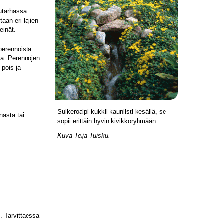
uutarhassa
aan eri lajien
einät.
perennoista.
sia. Perennojen
 pois ja
Suikeroalpi kukkii kauniisti kesällä, se
asta tai
sopii erittäin hyvin kivikkoryhmään.
Kuva Teija Tuisku.
. Tarvittaessa