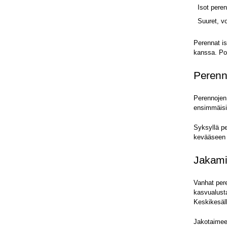
Isot pere
Suuret, v
Perennat i
kanssa. Poi
Perenn
Perennojen
ensimmäisi
Syksyllä pe
kevääseen 
Jakami
Vanhat pere
kasvualusta
Keskikesäll
Jakotaimeen