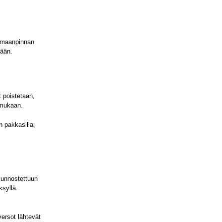
n maanpinnan
pään.
 poistetaan,
 mukaan.
n pakkasilla,
kunnostettuun
ksyllä.
versot lähtevät