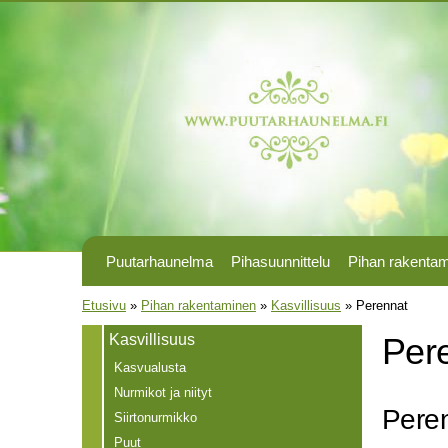
Puutarhaunelma
Pihasuunnittelu
Pihan rakenta
Olet täällä
Etusivu
»
Pihan rakentaminen
»
Kasvillisuus
»
Perennat
Kasvillisuus
Per
Kasvualusta
Nurmikot ja niityt
Peren
Siirtonurmikko
Puut