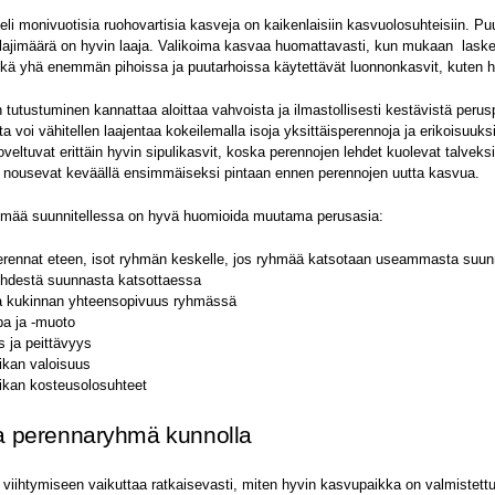
eli monivuotisia ruohovartisia kasveja on kaikenlaisiin kasvuolosuhteisiin. P
lajimäärä on hyvin laaja. Valikoima kasvaa huomattavasti, kun mukaan lasket
ekä yhä enemmän pihoissa ja puutarhoissa käytettävät luonnonkasvit, kuten h
 tutustuminen kannattaa aloittaa vahvoista ja ilmastollisesti kestävistä perus
a voi vähitellen laajentaa kokeilemalla isoja yksittäisperennoja ja erikoisuuk
veltuvat erittäin hyvin sipulikasvit, koska perennojen lehdet kuolevat talveksi
it nousevat keväällä ensimmäiseksi pintaan ennen perennojen uutta kasvua.
mää suunnitellessa on hyvä huomioida muutama perusasia:
erennat eteen, isot ryhmän keskelle, jos ryhmää katsotaan useammasta suunn
hdestä suunnasta katsottaessa
ja kukinnan yhteensopivuus ryhmässä
a ja -muoto
s ja peittävyys
kan valoisuus
ikan kosteusolosuhteet
a perennaryhmä kunnolla
viihtymiseen vaikuttaa ratkaisevasti, miten hyvin kasvupaikka on valmistettu