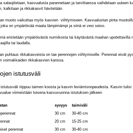
 salaojitetaan, kasvualusta parannetaan ja tarvittaessa vaihdetaan uuteen k
n, kalkitaan ja rikkakasvit hävitetään.
n muoto vaikuttaa myös kasvien viihtymiseen. Kasvualustan pinta muotoilla
joka on ympäröivää maata lämpimämpi ja siinä ei vesi seiso.
ä eristetään ympäröivästä nurmikosta tai käytävästä maahan upotettavilla re
ajilla tai laudalla.
n puhtaus rikkakasveista on tae perennojen viihtymiselle. Perennat eivät py
an voimakkaiden rikkakasvien kanssa.
jen istutusväli
 istutusväli riippuu taimen koosta ja kasvin leviämisnopeudesta. Kasvin tulisi p
vualue viimeistään toisena kasvuvuonna istutuksen jälkeen.
stan
syvyys
taimiväli
eperennat
30 cm
30-40 cm
rennat
20 cm
15-25 cm
iset perennat
30 cm
30-40 cm