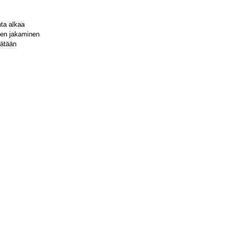
ta alkaa
oten jakaminen
isätään