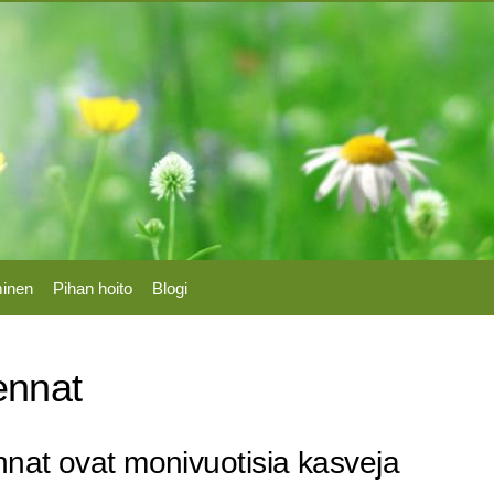
Hyppää
pääsisältöön
minen
Pihan hoito
Blogi
ennat
nat ovat monivuotisia kasveja