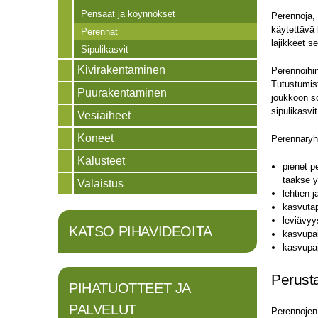
Pensaat ja köynnökset
Perennoja, 
käytettävä 
Perennat
lajikkeet s
Sipulikasvit
Kivirakentaminen
Perennoihin
Tutustumist
Puurakentaminen
joukkoon so
sipulikasv
Vesiaiheet
Koneet
Perennaryh
Kalusteet
pienet p
taakse y
Valaistus
lehtien 
kasvutap
leviävyy
KATSO PIHAVIDEOITA
kasvupai
kasvupa
Perust
PIHATUOTTEET JA
PALVELUT
Perennojen 