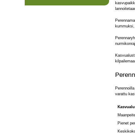
kasvupaikka
lannoitetaa
Perennamaa
kummuksi, 
Perennaryhm
nurmikonraja
Kasvualusta
kilpailema
Perenno
Perennoilla
varattu kas
Kasvualu
Maanpeit
Pienet pe
Keskikoko