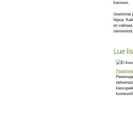
kasvuun.
Useimmat p
hiipua. Kai
on vaikeaa. 
siemenistä
Lue li
Perennoja
Perennoja
tärkeimpiä
kasvupaik
kosteustil