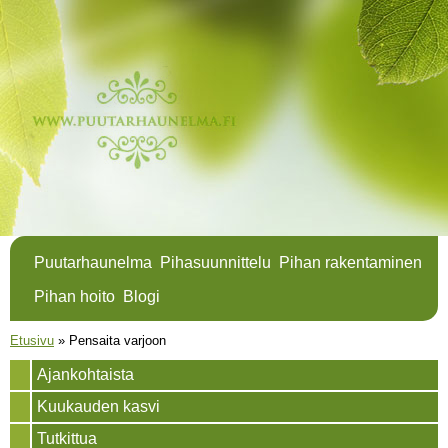
Hyppää
pääsisältöön
Puutarhaunelma
Pihasuunnittelu
Pihan rakentaminen
Pihan hoito
Blogi
Olet täällä
Etusivu
»
Pensaita varjoon
Ajankohtaista
Kuukauden kasvi
Tutkittua