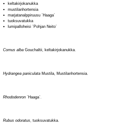
keltakirjokanukka
mustilanhortensia
marjatanalppiruusu ´Haaga´
tuoksuvatukka
lumipalloheisi ´Pohjan Neito´
Cornus alba
Gouchaltii, keltakirjokanukka.
Hydrangea paniculata
Mustila, Mustilanhortensia.
Rhododenron
´Haaga`.
Rubus odoratus
, tuoksuvatukka.