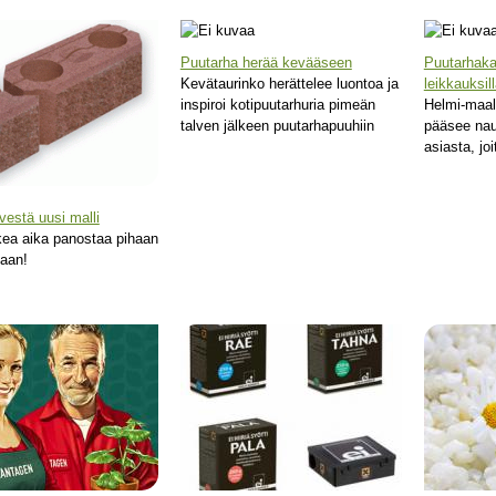
Puutarha herää kevääseen
Puutarhakau
Kevätaurinko herättelee luontoa ja
leikkauksill
inspiroi kotipuutarhuria pimeän
Helmi-maal
talven jälkeen puutarhapuuhiin
pääsee nau
asiasta, joi
vestä uusi malli
kea aika panostaa pihaan
rhaan!