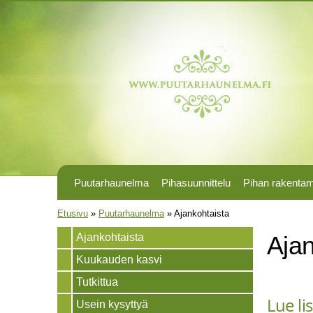
Puutarhaunelma
Pihasuunnittelu
Pihan rakenta
Olet täällä
Etusivu
»
Puutarhaunelma
»
Ajankohtaista
Ajankohtaista
Ajan
Kuukauden kasvi
Tutkittua
Lue li
Usein kysyttyä