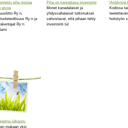
ennettu piha nostaa
Piha on kannattava investointi
Hyödynnä k
n arvoa
Monet kanadalaiset ja
Kodissa ta
suusliitto Ry:n,
yhdysvaltalaiset tutkimukset
teetettävän
uoteteollisuus Ry:n ja
vahvistavat, että pihaan tehty
hoitotyön 
rakentajat Ry:n
investointi tul
tami
nelma julkaistu
ten mukaan yksi