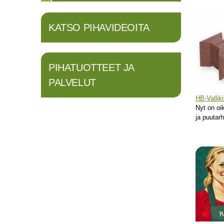
Sivut
KATSO PIHAVIDEOITA
PIHATUOTTEET JA
PALVELUT
HB-Valliki
Nyt on oi
ja puuta