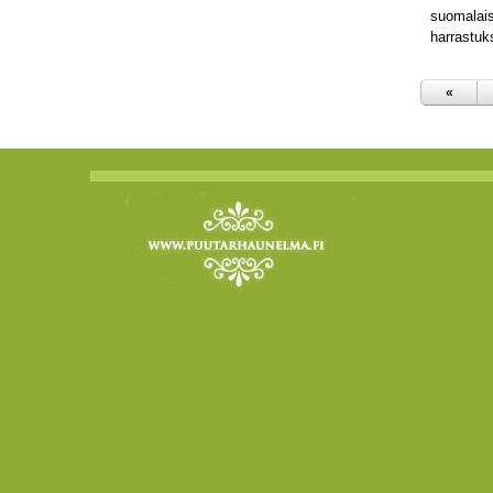
suomalais
harrastuk
«