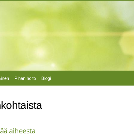
Hyppää
pääsisältöön
minen
Pihan hoito
Blogi
kohtaista
sää aiheesta