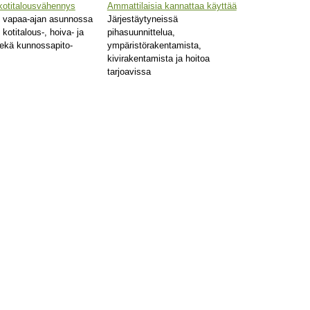
otitalousvähennys
Ammattilaisia kannattaa käyttää
i vapaa-ajan asunnossa
Järjestäytyneissä
 kotitalous-, hoiva- ja
pihasuunnittelua,
sekä kunnossapito-
ympäristörakentamista,
kivirakentamista ja hoitoa
tarjoavissa