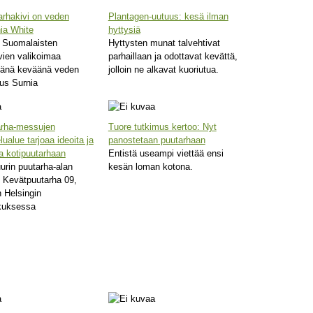
arhakivi on veden
Plantagen-uutuus: kesä ilman
ia White
hyttysiä
 Suomalaisten
Hyttysten munat talvehtivat
vien valikoimaa
parhaillaan ja odottavat kevättä,
tänä keväänä veden
jolloin ne alkavat kuoriutua.
us Surnia
arha-messujen
Tuore tutkimus kertoo: Nyt
lualue tarjoaa ideoita ja
panostetaan puutarhaan
ta kotipuutarhaan
Entistä useampi viettää ensi
rin puutarha-alan
kesän loman kotona.
 Kevätpuutarha 09,
n Helsingin
kuksessa