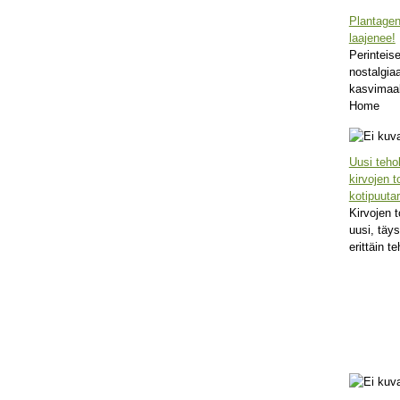
Plantagen
laajenee!
Perinteis
nostalgia
kasvimaal
Home
Uusi teh
kirvojen t
kotipuutar
Kirvojen t
uusi, täy
erittäin t