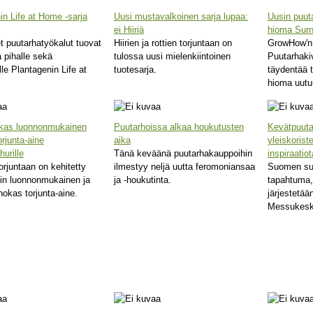
in Life at Home -sarja
Uusi mustavalkoinen sarja lupaa:
Uusin puut
ei Hiiriä
hioma Surn
et puutarhatyökalut tuovat
Hiirien ja rottien torjuntaan on
GrowHow'n
a pihalle sekä
tulossa uusi mielenkiintoinen
Puutarhaki
le Plantagenin Life at
tuotesarja.
täydentää 
hioma uutu
okas luonnonmukainen
Puutarhoissa alkaa houkutusten
Kevätpuut
orjunta-aine
aika
yleiskoriste
hurille
Tänä keväänä puutarhakauppoihin
inspiraatio
orjuntaan on kehitetty
ilmestyy neljä uutta feromoniansaa
Suomen suu
sin luonnonmukainen ja
ja -houkutinta.
tapahtuma,
ehokas torjunta-aine.
järjestetää
Messukes