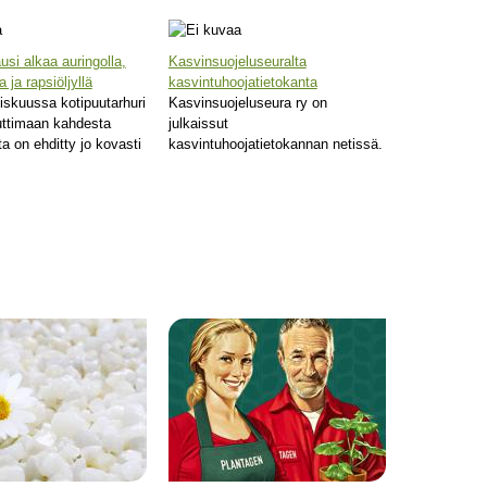
si alkaa auringolla,
Kasvinsuojeluseuralta
a ja rapsiöljyllä
kasvintuhoojatietokanta
iskuussa kotipuutarhuri
Kasvinsuojeluseura ry on
ttimaan kahdesta
julkaissut
ta on ehditty jo kovasti
kasvintuhoojatietokannan netissä.