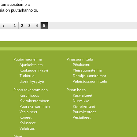
ten suosituimpia
sia on puutarhanhoito.
‹
1
2
3
4
5
Puutarhaunelma
Pihasuunnittelu
Ajankohtaista
Pihakäynti
Kuukauden kasvi
Yleissuunnitelma
Tutkittua
Detaljisuunnitelmat
Usein kysyttyä
Valaistussuunnittelu
Pihan rakentaminen
Pihan hoito
Kasvillisuus
Kasvialueet
Kivirakentaminen
Nurmikko
Puurakentaminen
Kivirakenteet
Vesiaiheet
Puurakenteet
Koneet
Vesiaiheet
Kalusteet
Valaistus
Blogi