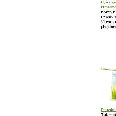
Hyvin rak
kiinteistö
Kiviteolli
Rakennust
Viheralue
piharaken
Puutarhau
Tutkimus