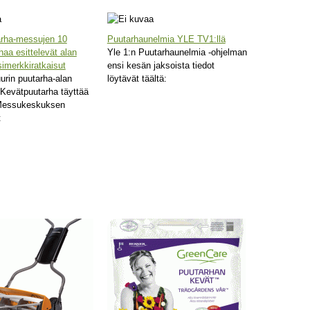
rha-messujen 10
Puutarhaunelmia YLE TV1:llä
haa esittelevät alan
Yle 1:n Puutarhaunelmia -ohjelman
esimerkkiratkaisut
ensi kesän jaksoista tiedot
rin puutarha-alan
löytävät täältä:
Kevätpuutarha täyttää
 Messukeskuksen
t