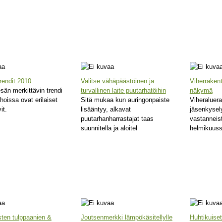
rendit 2010
Valitse vähäpäästöinen ja
Viherrakent
än merkittävin trendi
turvallinen laite puutarhatöihin
näkymä
hoissa ovat erilaiset
Sitä mukaa kun auringonpaiste
Viheraluera
it.
lisääntyy, alkavat
jäsenkysel
puutarhanharrastajat taas
vastanneist
suunnitella ja aloitel
helmikuus
isten tulppaanien &
Joutsenmerkki lämpökäsitellylle
Huhtikuise