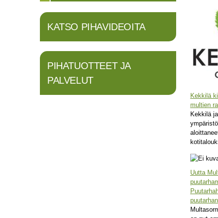
Sivut
KATSO PIHAVIDEOITA
PIHATUOTTEET JA
PALVELUT
Kekkilä ki
multien r
Kekkilä j
ympäristö
aloittanee
kotitalouk
Uutta Mul
puutarha
Puutarhaha
puutarhan
Multasorm