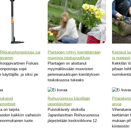
 Rikkaruohonpoistaja sai
Plantagen ryhtyy kierrättämään
Kestävä la
pivarren
muovisia istutusruukkuja
ja nopeasti
skooppivartinen Fiskars
Plantagen on aloittanut
Kekkilän V
onpoistaja sopii
myymälöissään muovisten
pihaan loih
le käyttäjille, ja siksi pe
perennaruukkujen kierrätyksen
nurmikentä
toukokuussa tukeaks
ukaiset
Roihuvuoressa kävellään
Piharakenta
annoitteet
japanilaisittain
arvoa
la on tarjota
Puistokävely otsikolla
Viheraluera
oidon kaikkiin vaiheisiin
Japanilaisittain Roihuvuoressa
teettämän 
nnonmukainen tuote.
järjestetään keskiviikkona 12.
mukaan pih
kiinteistön