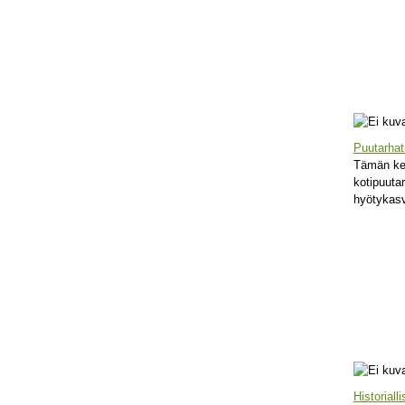
Puutarhat
Tämän kes
kotipuutar
hyötykasv
Historiall