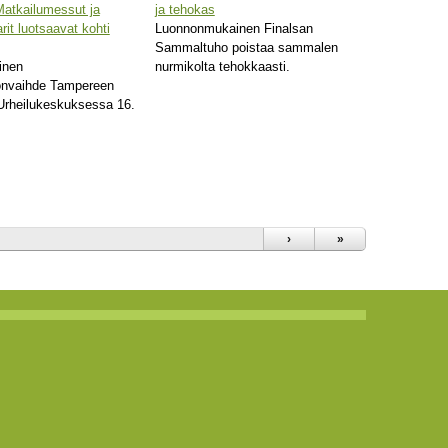
atkailumessut ja
ja tehokas
rit luotsaavat kohti
Luonnonmukainen Finalsan
Sammaltuho poistaa sammalen
inen
nurmikolta tehokkaasti.
onvaihde Tampereen
Urheilukeskuksessa 16.
›
»