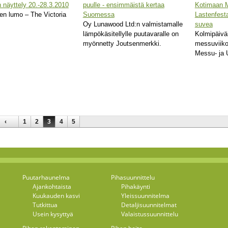
n näyttely 20.-28.3.2010
puulle - ensimmäistä kertaa
Kotimaan M
en lumo – The Victoria
Suomessa
Lastenfesta
Oy Lunawood Ltd:n valmistamalle
suvea
lämpökäsitellylle puutavaralle on
Kolmipäivä
myönnetty Joutsenmerkki.
messuviik
Messu- ja 
‹
1
2
3
4
5
Puutarhaunelma
Pihasuunnittelu
Ajankohtaista
Pihakäynti
Kuukauden kasvi
Yleissuunnitelma
Tutkittua
Detaljisuunnitelmat
Usein kysyttyä
Valaistussuunnittelu