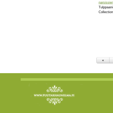
narsissie
Tulppaani
Collection
«