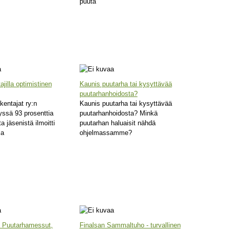
puuta
ajilla optimistinen
Kaunis puutarha tai kysyttävää
puutarhanhoidosta?
kentajat ry:n
Kaunis puutarha tai kysyttävää
yssä 93 prosenttia
puutarhanhoidosta? Minkä
a jäsenistä ilmoitti
puutarhan haluaisit nähdä
sa
ohjelmassamme?
t Puutarhamessut,
Finalsan Sammaltuho - turvallinen