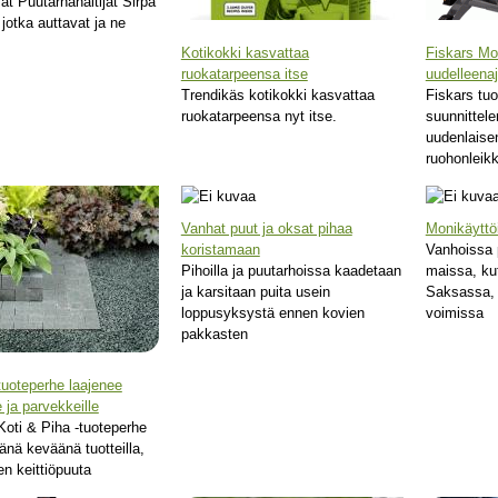
at Puutarhahaltijat Sirpa
 jotka auttavat ja ne
Kotikokki kasvattaa
Fiskars M
ruokatarpeensa itse
uudelleenaj
Trendikäs kotikokki kasvattaa
Fiskars tu
ruokatarpeensa nyt itse.
suunnittel
uudenlaise
ruohonleikk
Vanhat puut ja oksat pihaa
Monikäyttöi
koristamaan
Vanhoissa 
Pihoilla ja puutarhoissa kaadetaan
maissa, ku
ja karsitaan puita usein
Saksassa, 
loppusyksystä ennen kovien
voimissa
pakkasten
tuoteperhe laajenee
e ja parvekkeille
Koti & Piha -tuoteperhe
änä keväänä tuotteilla,
nen keittiöpuuta