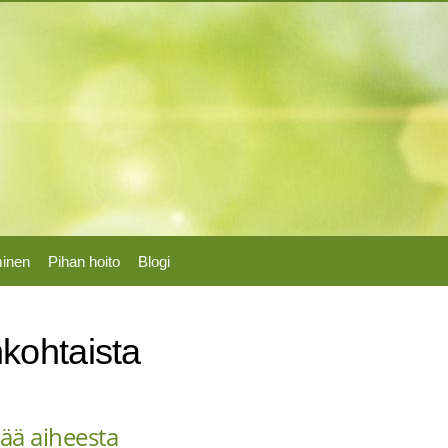
Hyppää
pääsisältöön
minen
Pihan hoito
Blogi
kohtaista
sää aiheesta