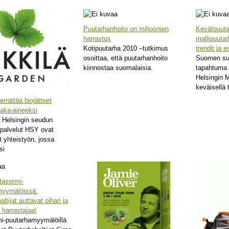
Puutarhanhoito on miljoonien
Kevätpuuta
harrastus
mallipuutar
Kotipuutarha 2010 –tutkimus
trendit ja 
osoittaa, että puutarhanhoito
Suomen suu
kiinnostaa suomalaisia.
tapahtuma 
Helsingin
keväisellä 
errättää biojätteet
aaka-aineeksi
a Helsingin seudun
palvelut HSY ovat
t yhteistyön, jossa
si
tasormi-
myymälöissä:
ltijat auttavat pihan ja
 harrastajaa!
i-puutarhamyymälöillä