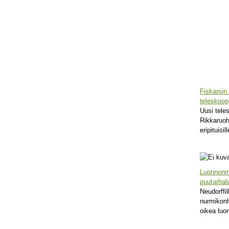
Fiskarsin
teleskoop
Uusi tele
Rikkaruoh
eripituisil
Luonnonm
puutarhal
Neudorffil
nurmikonh
oikea luo