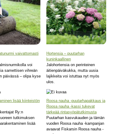
atunurmi vaivattomasti
Hortensia – puutarhan
kuninkaallinen
almisnurmikolla voi
Jalohortensia on perinteinen
tia samettisen vihreän
äitienpäiväkukka, mutta uusia
n päivässä – olipa kyse
lajikkeita voi istuttaa nyt myös
ulos.
minen lisää kiinteistön
Roosa nauha -puutarhapakkaus ja
Roosa nauha -kassi tukevat
kentajat Ry:n
tärkeää rintasyöpätutkimusta
tuoreen tutkimuksen
Puutarhan kasvukauden ja tämän
arakentaminen lisää
vuoden Roosa nauha -kampanjan
avaavat Fiskarsin Roosa nauha -