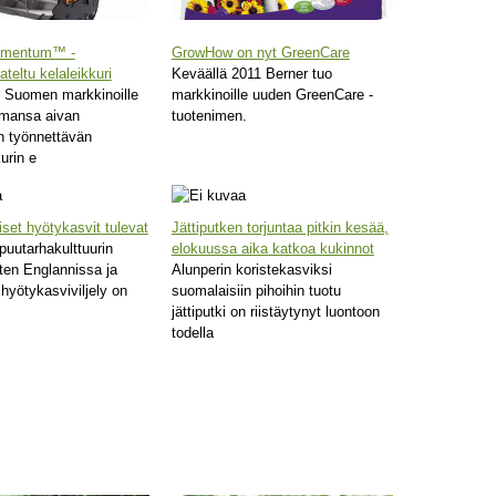
omentum™ -
GrowHow on nyt GreenCare
ateltu kelaleikkuri
Keväällä 2011 Berner tuo
o Suomen markkinoille
markkinoille uuden GreenCare -
emansa aivan
tuotenimen.
n työnnettävän
urin e
set hyötykasvit tulevat
Jättiputken torjuntaa pitkin kesää,
puutarhakulttuurin
elokuussa aika katkoa kukinnot
ten Englannissa ja
Alunperin koristekasviksi
hyötykasviviljely on
suomalaisiin pihoihin tuotu
jättiputki on riistäytynyt luontoon
todella