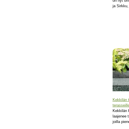
on nyt om
ja Sirkku,
Kekkilän 
terasseill
Kekkilän 
laajenee t
joilla pie