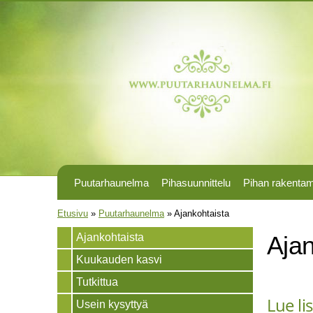
Puutarhaunelma
Pihasuunnittelu
Pihan rakenta
Olet täällä
Etusivu
»
Puutarhaunelma
»
Ajankohtaista
Ajankohtaista
Ajan
Kuukauden kasvi
Tutkittua
Lue li
Usein kysyttyä