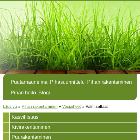
Hyppää
pääsisältöön
Puutarhaunelma
Pihasuunnittelu
Pihan rakentaminen
Pihan hoito
Blogi
Olet täällä
Etusivu
»
Pihan rakentaminen
»
Vesiaiheet
»
Valmisaltaat
Kasvillisuus
Kivirakentaminen
Puurakentaminen