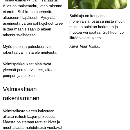
Toinen esimerkki valmisaltaasta.
Allas on maisemoitu, joten rakenne
ei erotu. Suihku on asennettu
Suihkuja on kaupassa
altaaseen tilapäisesti. Pysyvää
monenlaisia, osassa niistä muun
asennusta varten sähköjohdot tulee
muassa suihkun korkeutta ja
laittaa maan sisään jo altaan
muotoa voi säätää. Suihkuun voi
rakennusvaiheessa.
liittää valaistuksen.
Kuva Teija Tuisku.
Myös puron ja putouksen voi
rakentaa valmiista elementeistä.
Valmispakkaukset sisältävät
yleensä perustarvikkeet; altaan,
pumpun ja suihkun.
Valmisaltaan
rakentaminen
Valmisallasta varten kaivetaan
allasta reilusti laajempi kuoppa.
Maasta poistetaan terävät kivet ja
muut allasta mahdolisesti vioittavat