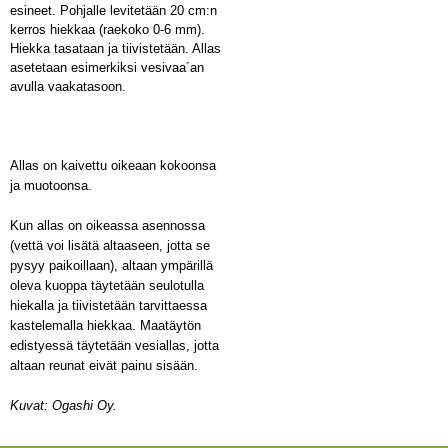
esineet. Pohjalle levitetään 20 cm:n
kerros hiekkaa (raekoko 0-6 mm).
Hiekka tasataan ja tiivistetään. Allas
asetetaan esimerkiksi vesivaa´an
avulla vaakatasoon.
Allas on kaivettu oikeaan kokoonsa
ja muotoonsa.
Kun allas on oikeassa asennossa
(vettä voi lisätä altaaseen, jotta se
pysyy paikoillaan), altaan ympärillä
oleva kuoppa täytetään seulotulla
hiekalla ja tiivistetään tarvittaessa
kastelemalla hiekkaa. Maatäytön
edistyessä täytetään vesiallas, jotta
altaan reunat eivät painu sisään.
Kuvat: Ogashi Oy.