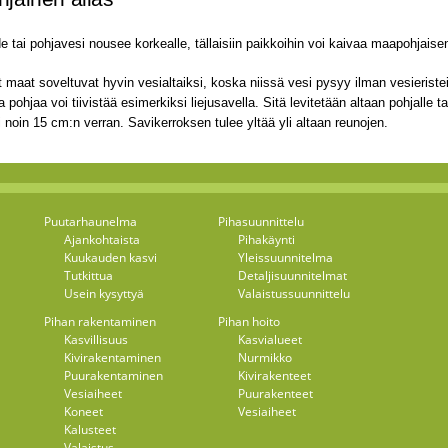
e tai pohjavesi nousee korkealle, tällaisiin paikkoihin voi kaivaa maapohjaise
t maat soveltuvat hyvin vesialtaiksi, koska niissä vesi pysyy ilman vesieristei
a pohjaa voi tiivistää esimerkiksi liejusavella. Sitä levitetään altaan pohjalle t
 noin 15 cm:n verran. Savikerroksen tulee yltää yli altaan reunojen.
Puutarhaunelma
Pihasuunnittelu
Ajankohtaista
Pihakäynti
Kuukauden kasvi
Yleissuunnitelma
Tutkittua
Detaljisuunnitelmat
Usein kysyttyä
Valaistussuunnittelu
Pihan rakentaminen
Pihan hoito
Kasvillisuus
Kasvialueet
Kivirakentaminen
Nurmikko
Puurakentaminen
Kivirakenteet
Vesiaiheet
Puurakenteet
Koneet
Vesiaiheet
Kalusteet
Valaistus