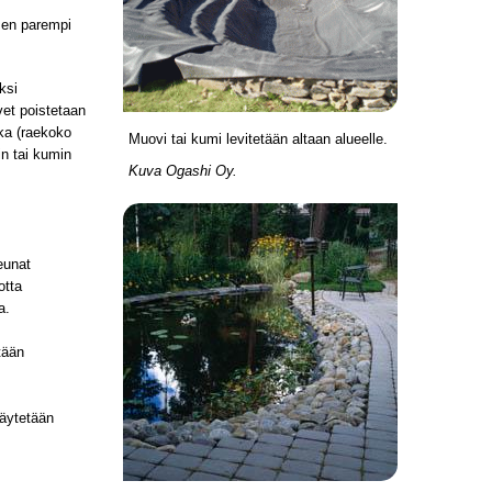
sen parempi
ksi
ivet poistetaan
kka (raekoko
Muovi tai kumi levitetään altaan alueelle.
n tai kumin
Kuva Ogashi Oy.
eunat
otta
a.
tään
täytetään