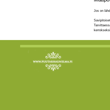
Jos on lähd
Savipitoise
Tarvittaess
kerrokseksi