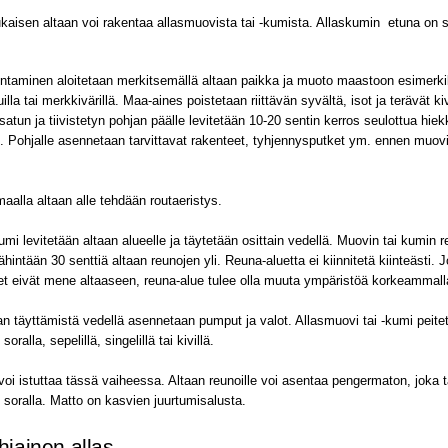
aisen altaan voi rakentaa allasmuovista tai -kumista. Allaskumin etuna on 
.
entaminen aloitetaan merkitsemällä altaan paikka ja muoto maastoon esimerki
illa tai merkkivärillä. Maa-aines poistetaan riittävän syvältä, isot ja terävät k
atun ja tiivistetyn pohjan päälle levitetään 10-20 sentin kerros seulottua hie
 Pohjalle asennetaan tarvittavat rakenteet, tyhjennysputket ym. ennen muovi
maalla altaan alle tehdään routaeristys.
umi levitetään altaan alueelle ja täytetään osittain vedellä. Muovin tai kumin r
hintään 30 senttiä altaan reunojen yli. Reuna-aluetta ei kiinnitetä kiinteästi. J
t eivät mene altaaseen, reuna-alue tulee olla muuta ympäristöä korkeammall
n täyttämistä vedellä asennetaan pumput ja valot. Allasmuovi tai -kumi peite
soralla, sepelillä, singelillä tai kivillä.
voi istuttaa tässä vaiheessa. Altaan reunoille voi asentaa pengermaton, joka 
 soralla. Matto on kasvien juurtumisalusta.
jainen allas