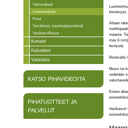
Valmisaltaat
Luonnonmuk
Luonnonaltaat
kestävyys
Purot
Altaan rak
Tarvikkeet, kastelujärjestelmät
merkkipaalu
Vesikasvillisuus
maasta. Tas
max 6 mm).
Koneet
levitystä.
Kalusteet
Routivalla 
Valaistus
Muovi tai k
vedetään vä
KATSO PIHAVIDEOITA
valumavede
Ennen altaa
esimerkiksi 
PIHATUOTTEET JA
Vesikasvit 
PALVELUT
esimerkiksi
Maapoh