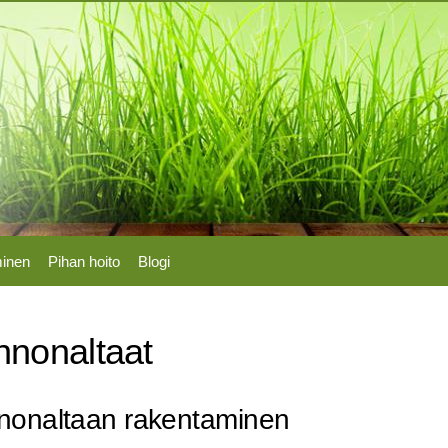
Hyppää
pääsisältöön
minen
Pihan hoito
Blogi
nnonaltaat
nonaltaan rakentaminen