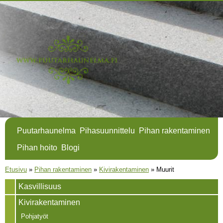
Hyppää
pääsisältöön
Puutarhaunelma
Pihasuunnittelu
Pihan rakentaminen
Pihan hoito
Blogi
Olet täällä
Etusivu
»
Pihan rakentaminen
»
Kivirakentaminen
»
Muurit
Kasvillisuus
Kivirakentaminen
Pohjatyöt