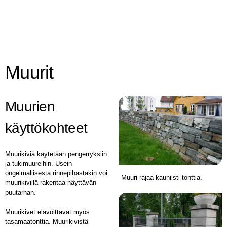
Muurit
Muurien
käyttökohteet
Muurikiviä käytetään pengerryksiin
ja tukimuureihin. Usein
ongelmallisesta rinnepihastakin voi
Muuri rajaa kauniisti tonttia.
muurikivillä rakentaa näyttävän
puutarhan.
Muurikivet elävöittävät myös
tasamaatonttia. Muurikivistä