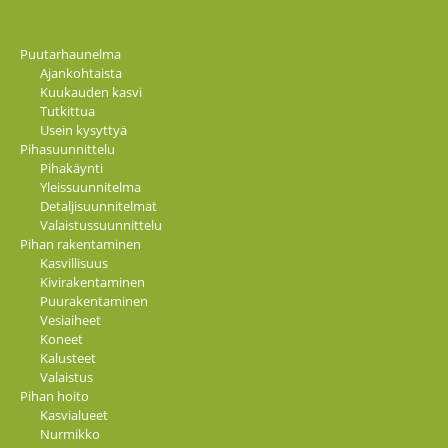
Puutarhaunelma
Ajankohtaista
Kuukauden kasvi
Tutkittua
Usein kysyttyä
Pihasuunnittelu
Pihakäynti
Yleissuunnitelma
Detaljisuunnitelmat
Valaistussuunnittelu
Pihan rakentaminen
Kasvillisuus
Kivirakentaminen
Puurakentaminen
Vesiaiheet
Koneet
Kalusteet
Valaistus
Pihan hoito
Kasvialueet
Nurmikko