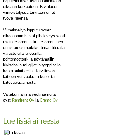
naputella kivet asennushiekkaan
oikeaan korkeuteen. Kivialueen
viimeistelyssä tarvitaan omat
työvälineensä.
Viimeistellyn lopputuloksen
aikaansaamiseksi pihakiveys vaatii
usein leikkaamista. Leikkaaminen
onnistuu esimerkiksi timanttiterällä
varustetulla leikkurilla,
polttomoottori- ja pöytämallin
kivisahalla tai giljotiinityyppisellä
katkaisulaitteella. Tarvittavan
laitteen voi vuokrata kone- tai
laitevuokraamosta.
Valtakunnallisia vuokraamoita
ovat
Ramirent Oy
ja
Cramo Oy
.
Lue lisää aiheesta