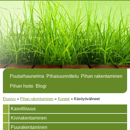
Hyppää
pääsisältöön
Puutarhaunelma
Pihasuunnittelu
Pihan rakentaminen
Pihan hoito
Blogi
Olet täällä
Etusivu
»
Pihan rakentaminen
»
Koneet
»
Käsityövälineet
Kasvillisuus
Kivirakentaminen
Puurakentaminen