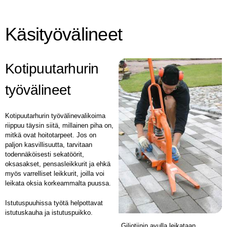
Käsityövälineet
Kotipuutarhurin
työvälineet
Kotipuutarhurin työvälinevalikoima
riippuu täysin siitä, millainen piha on,
mitkä ovat hoitotarpeet. Jos on
paljon kasvillisuutta, tarvitaan
todennäköisesti sekatöörit,
oksasakset, pensasleikkurit ja ehkä
myös varrelliset leikkurit, joilla voi
leikata oksia korkeammalta puussa.
Istutuspuuhissa työtä helpottavat
istutuskauha ja istutuspuikko.
Giljotiinin avulla leikataan