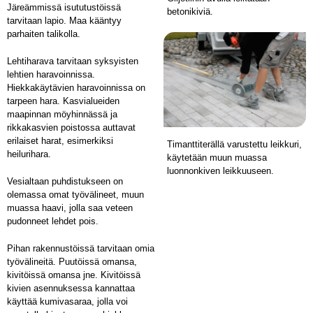
Järeämmissä isututustöissä
betonikiviä.
tarvitaan lapio. Maa kääntyy
parhaiten talikolla.
Lehtiharava tarvitaan syksyisten
lehtien haravoinnissa.
Hiekkakäytävien haravoinnissa on
tarpeen hara. Kasvialueiden
maapinnan möyhinnässä ja
rikkakasvien poistossa auttavat
erilaiset harat, esimerkiksi
Timanttiterällä varustettu leikkuri,
heilurihara.
käytetään muun muassa
luonnonkiven leikkuuseen.
Vesialtaan puhdistukseen on
olemassa omat työvälineet, muun
muassa haavi, jolla saa veteen
pudonneet lehdet pois.
Pihan rakennustöissä tarvitaan omia
työvälineitä. Puutöissä omansa,
kivitöissä omansa jne. Kivitöissä
kivien asennuksessa kannattaa
käyttää kumivasaraa, jolla voi