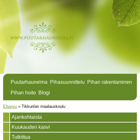
Hyppää
pääsisältöön
Puutarhaunelma
Pihasuunnittelu
Pihan rakentaminen
Pihan hoito
Blogi
Olet täällä
Etusivu
»
Tikkurilan maalauskoulu
Ajankohtaista
Kuukauden kasvi
Tutkittua