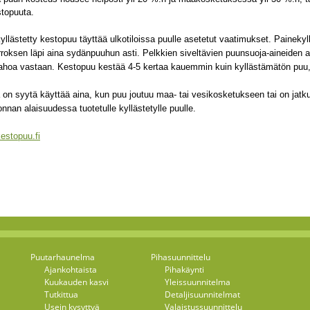
stopuuta.
yllästetty kestopuu täyttää ulkotiloissa puulle asetetut vaatimukset. Painek
roksen läpi aina sydänpuuhun asti. Pelkkien siveltävien puunsuoja-aineiden av
lahoa vastaan. Kestopuu kestää 4-5 kertaa kauemmin kuin kyllästämätön puu
on syytä käyttää aina, kun puu joutuu maa- tai vesikosketukseen tai on jatku
nnan alaisuudessa tuotetulle kyllästetylle puulle.
estopuu.fi
Puutarhaunelma
Pihasuunnittelu
Ajankohtaista
Pihakäynti
Kuukauden kasvi
Yleissuunnitelma
Tutkittua
Detaljisuunnitelmat
Usein kysyttyä
Valaistussuunnittelu