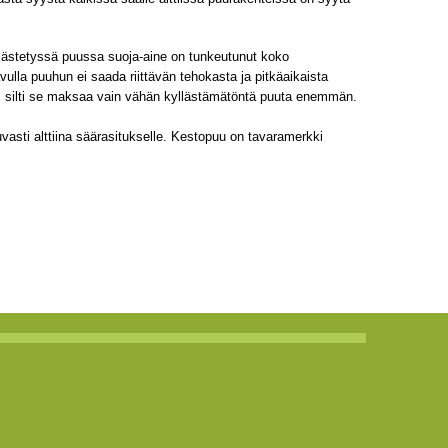
yllästetyssä puussa suoja-aine on tunkeutunut koko
ulla puuhun ei saada riittävän tehokasta ja pitkäaikaista
, silti se maksaa vain vähän kyllästämätöntä puuta enemmän.
vasti alttiina säärasitukselle. Kestopuu on tavaramerkki