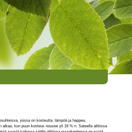
losuhteissa, joissa on kosteutta, lämpöä ja happea,
alkaa, kun puun kosteus nousee yli 18 %:n. Sateella alttiissa
stä syystä kaikissa säälle alttiissa puurakenteissa on syytä