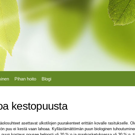
Hyppää
pääsisältöön
minen
Pihan hoito
Blogi
oa kestopuusta
losuhteet asettavat ulkotilojen puurakenteet erittäin kovalle rasitukselle. O
ön puu ei kestä vaan lahoaa. Kyllästämättömän puun biologinen tuhoutuminen 
 puun kosteus nousee helposti yli 20 %:n ja maakosketuksessa yli 30 %:n, tä