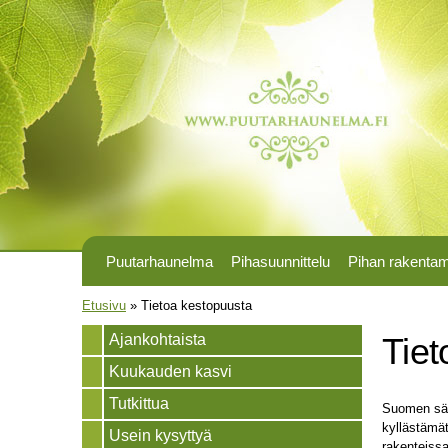
Puutarhaunelma
Pihasuunnittelu
Pihan rakenta
Olet täällä
Etusivu
»
Tietoa kestopuusta
Ajankohtaista
Tiet
Kuukauden kasvi
Tutkittua
Suomen sääo
kyllästämät
Usein kysyttyä
rakenteissa