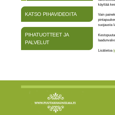
käyttää ke
KATSO PIHAVIDEOITA
Vain painek
pintapuuker
suojausta 
PIHATUOTTEET JA
Kestopuuta 
laadunvalvo
PALVELUT
Lisätietoa
k