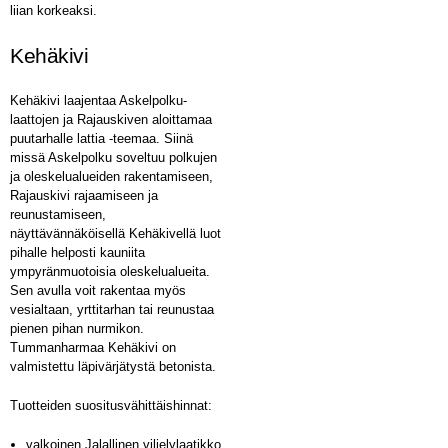
liian korkeaksi.
Kehäkivi
Kehäkivi laajentaa Askelpolku-
laattojen ja Rajauskiven aloittamaa
puutarhalle lattia -teemaa. Siinä
missä Askelpolku soveltuu polkujen
ja oleskelualueiden rakentamiseen,
Rajauskivi rajaamiseen ja
reunustamiseen,
näyttävännäköisellä Kehäkivellä luot
pihalle helposti kauniita
ympyränmuotoisia oleskelualueita.
Sen avulla voit rakentaa myös
vesialtaan, yrttitarhan tai reunustaa
pienen pihan nurmikon.
Tummanharmaa Kehäkivi on
valmistettu läpivärjätystä betonista.­
Tuotteiden suositusvähittäishinnat:
valkoinen Jalallinen viljelylaatikko