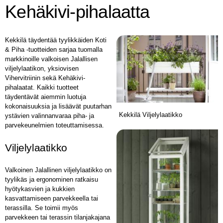
Kehäkivi-pihalaatta
Kekkilä täydentää tyylikkäiden Koti
& Piha -tuotteiden sarjaa tuomalla
markkinoille valkoisen Jalallisen
viljelylaatikon, yksiovisen
Vihervitriinin sekä Kehäkivi-
pihalaatat. Kaikki tuotteet
täydentävät aiemmin luotuja
kokonaisuuksia ja lisäävät puutarhan
Kekkilä Viljelylaatikko
ystävien valinnanvaraa piha- ja
parvekeunelmien toteuttamisessa.
Viljelylaatikko
Valkoinen Jalallinen viljelylaatikko on
tyylikäs ja ergonominen ratkaisu
hyötykasvien ja kukkien
kasvattamiseen parvekkeella tai
terassilla. Se toimii myös
parvekkeen tai terassin tilanjakajana