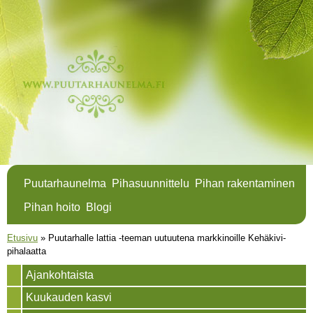
Hyppää
pääsisältöön
Puutarhaunelma
Pihasuunnittelu
Pihan rakentaminen
Pihan hoito
Blogi
Olet täällä
Etusivu
»
Puutarhalle lattia -teeman uutuutena markkinoille Kehäkivi-
pihalaatta
Ajankohtaista
Kuukauden kasvi