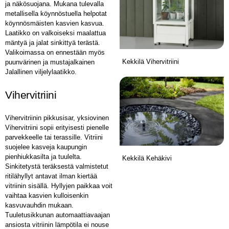
ja näkösuojana. Mukana tulevalla
metallisella köynnöstuella helpotat
köynnösmäisten kasvien kasvua.
Laatikko on valkoiseksi maalattua
mäntyä ja jalat sinkittyä terästä.
Valikoimassa on ennestään myös
Kekkilä Vihervitriini
puunvärinen ja mustajalkainen
Jalallinen viljelylaatikko.
Vihervitriini
Vihervitriinin pikkusisar, yksiovinen
Vihervitriini sopii erityisesti pienelle
parvekkeelle tai terassille. Vitriini
suojelee kasveja kaupungin
pienhiukkasilta ja tuulelta.
Kekkilä Kehäkivi
Sinkitetystä teräksestä valmistetut
ritilähyllyt antavat ilman kiertää
vitriinin sisällä. Hyllyjen paikkaa voit
vaihtaa kasvien kulloisenkin
kasvuvauhdin mukaan.
Tuuletusikkunan automaattiavaajan
ansiosta vitriinin lämpötila ei nouse