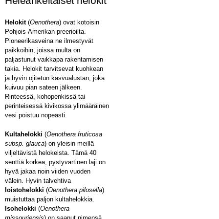
Heleänkeltaiset helokit
Helokit
(
Oenothera
) ovat kotoisin
Pohjois-Amerikan preerioilta.
Pioneerikasveina ne ilmestyvät
paikkoihin, joissa multa on
paljastunut vaikkapa rakentamisen
takia. Helokit tarvitsevat kuohkean
ja hyvin ojitetun kasvualustan, joka
kuivuu pian sateen jälkeen.
Rinteessä, kohopenkissä tai
perinteisessä kivikossa ylimääräinen
vesi poistuu nopeasti.
Kultahelokki
(
Oenothera fruticosa
subsp. glauca
) on yleisin meillä
viljeltävistä helokeista. Tämä 40
senttiä korkea, pystyvartinen laji on
hyvä jakaa noin viiden vuoden
välein. Hyvin talvehtiva
loistohelokki
(
Oenothera pilosella
)
muistuttaa paljon kultahelokkia.
Isohelokki
(
Oenothera
missouriensis
) on saanut nimensä