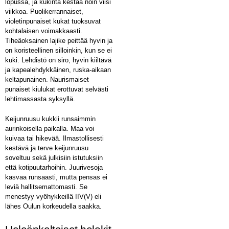
lopussa, ja kukinta kestää noin viisi
viikkoa. Puolikerrannaiset,
violetinpunaiset kukat tuoksuvat
kohtalaisen voimakkaasti.
Tiheäoksainen lajike peittää hyvin ja
on koristeellinen silloinkin, kun se ei
kuki. Lehdistö on siro, hyvin kiiltävä
ja kapealehdykkäinen, ruska-aikaan
keltapunainen. Naurismaiset
punaiset kiulukat erottuvat selvästi
lehtimassasta syksyllä.
Keijunruusu kukkii runsaimmin
aurinkoisella paikalla. Maa voi
kuivaa tai hikevää. Ilmastollisesti
kestävä ja terve keijunruusu
soveltuu sekä julkisiin istutuksiin
että kotipuutarhoihin. Juurivesoja
kasvaa runsaasti, mutta pensas ei
leviä hallitsemattomasti. Se
menestyy vyöhykkeillä I­IV(V) eli
lähes Oulun korkeudella saakka.