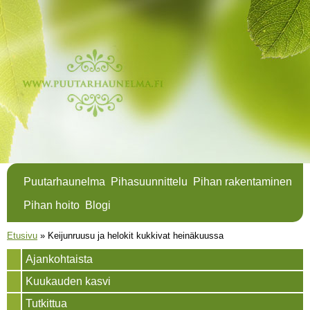
Hyppää
pääsisältöön
Puutarhaunelma
Pihasuunnittelu
Pihan rakentaminen
Pihan hoito
Blogi
Olet täällä
Etusivu
»
Keijunruusu ja helokit kukkivat heinäkuussa
Ajankohtaista
Kuukauden kasvi
Tutkittua