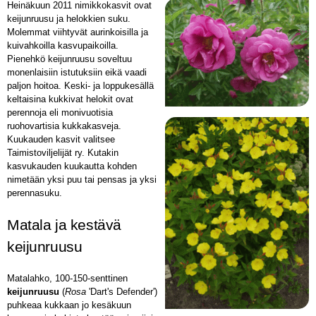
Heinäkuun 2011 nimikkokasvit ovat
keijunruusu ja helokkien suku.
Molemmat viihtyvät aurinkoisilla ja
kuivahkoilla kasvupaikoilla.
Pienehkö keijunruusu soveltuu
monenlaisiin istutuksiin eikä vaadi
paljon hoitoa. Keski- ja loppukesällä
keltaisina kukkivat helokit ovat
perennoja eli monivuotisia
ruohovartisia kukkakasveja.
Kuukauden kasvit valitsee
Taimistoviljelijät ry. Kutakin
kasvukauden kuukautta kohden
nimetään yksi puu tai pensas ja yksi
perennasuku.
Matala ja kestävä
keijunruusu
Matalahko, 100­-150-senttinen
keijunruusu
(
Rosa
'Dart's Defender')
puhkeaa kukkaan jo kesäkuun