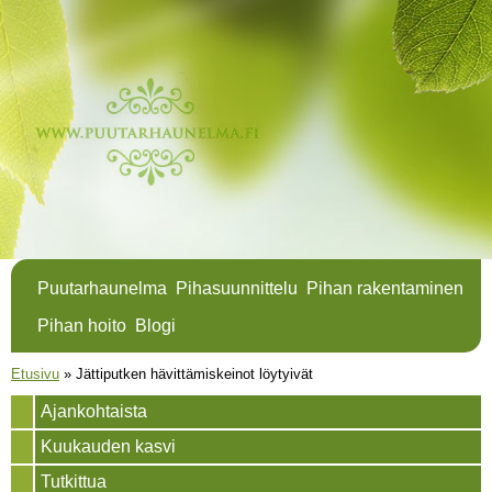
Hyppää
pääsisältöön
Puutarhaunelma
Pihasuunnittelu
Pihan rakentaminen
Pihan hoito
Blogi
Olet täällä
Etusivu
»
Jättiputken hävittämiskeinot löytyivät
Ajankohtaista
Kuukauden kasvi
Tutkittua