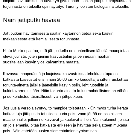
lahjoitti hävittämisessä käytetyn glyfosaatin. Lohjan jättiputkiprojektista ja
torjunnasta on tekeillä opinnäytetyö Turun yliopiston biologian laitokselle.
Näin jättiputki häviää!
Jättiputken hävittämisestä saatiin käytännön tietoa sekä kasvin
mekaanisesta että kemiallisesta torjunnasta.
Risto Murto opastaa, että jättiputkella on suhteellisen lähellä maanpintaa
oleva juuristo, joten pieniin kasvustoihin ja pehmeään maahan
suositellaan kasvin ylös kaivamista maasta.
Kovassa maaperässä ja laajoissa kasvustoissa tehokkain tapa on
katkaista kasvustot ensin noin 20-30 cm korkeudelta ja sitten ruiskuttaa
torjunta-ainetta jäljelle jääneisiin kasvin osiin, lehtiruoteihin ja
kukintovarren sisään. Näin torjunta-ainetta kuluu mahdollisimman vähän
ja se kohdistuu täsmällisesti vain jättiputkeen.
Jos uusia versoja syntyy, toimenpide toistetaan. - On myös turha kerätä
katkaistuja jättiputkia tai niiden juuria pois, vaan jättää ne paikoilleen
maanpinnalle, jolloin ne kuivuvat ja kuolevat siihen. Vain kukinnot, joissa
on jo siemeniä, pitää katkaista erikseen ja hävittää sekajätteen mukana
pois. Näin estetään uusien siementaimien syntyminen.