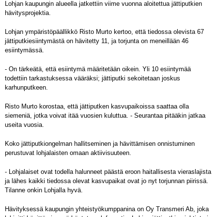
Lohjan kaupungin alueella jatkettiin viime vuonna aloitettua jättiputkien
hävitysprojektia.
Lohjan ympäristöpäällikkö Risto Murto kertoo, että tiedossa olevista 67
jättiputkiesiintymästä on hävitetty 11, ja torjunta on meneillään 46
esiintymässä.
- On tärkeätä, että esiintymä määritetään oikein. Yli 10 esiintymää
todettiin tarkastuksessa vääräksi; jättiputki sekoitetaan joskus
karhunputkeen.
Risto Murto korostaa, että jättiputken kasvupaikoissa saattaa olla
siemeniä, jotka voivat itää vuosien kuluttua. - Seurantaa pitääkin jatkaa
useita vuosia.
Koko jättiputkiongelman hallitseminen ja hävittämisen onnistuminen
perustuvat lohjalaisten omaan aktiivisuuteen.
- Lohjalaiset ovat todella halunneet päästä eroon haitallisesta vieraslajista
ja lähes kaikki tiedossa olevat kasvupaikat ovat jo nyt torjunnan piirissä.
Tilanne onkin Lohjalla hyvä.
Hävityksessä kaupungin yhteistyökumppanina on Oy Transmeri Ab, joka