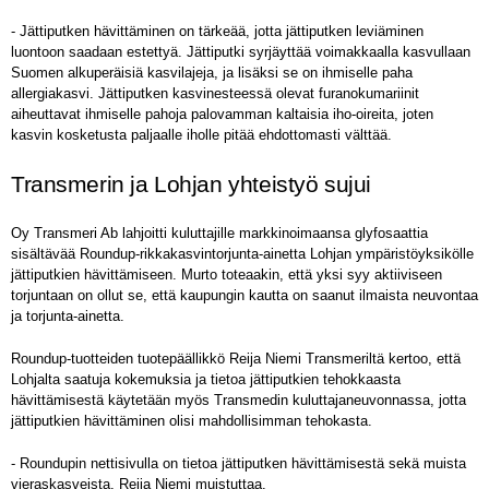
- Jättiputken hävittäminen on tärkeää, jotta jättiputken leviäminen
luontoon saadaan estettyä. Jättiputki syrjäyttää voimakkaalla kasvullaan
Suomen alkuperäisiä kasvilajeja, ja lisäksi se on ihmiselle paha
allergiakasvi. Jättiputken kasvinesteessä olevat furanokumariinit
aiheuttavat ihmiselle pahoja palovamman kaltaisia iho-oireita, joten
kasvin kosketusta paljaalle iholle pitää ehdottomasti välttää.
Transmerin ja Lohjan yhteistyö sujui
Oy Transmeri Ab lahjoitti kuluttajille markkinoimaansa glyfosaattia
sisältävää Roundup-rikkakasvintorjunta-ainetta Lohjan ympäristöyksikölle
jättiputkien hävittämiseen. Murto toteaakin, että yksi syy aktiiviseen
torjuntaan on ollut se, että kaupungin kautta on saanut ilmaista neuvontaa
ja torjunta-ainetta.
Roundup-tuotteiden tuotepäällikkö Reija Niemi Transmeriltä kertoo, että
Lohjalta saatuja kokemuksia ja tietoa jättiputkien tehokkaasta
hävittämisestä käytetään myös Transmedin kuluttajaneuvonnassa, jotta
jättiputkien hävittäminen olisi mahdollisimman tehokasta.
- Roundupin nettisivulla on tietoa jättiputken hävittämisestä sekä muista
vieraskasveista, Reija Niemi muistuttaa.