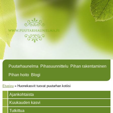
Hyppää
pääsisältöön
Puutarhaunelma
Pihasuunnittelu
Pihan rakentaminen
Pihan hoito
Blogi
Olet täällä
Etusivu
»
Huonekasvit tuovat puutarhan kotiisi
Ajankohtaista
Kuukauden kasvi
Tutkittua