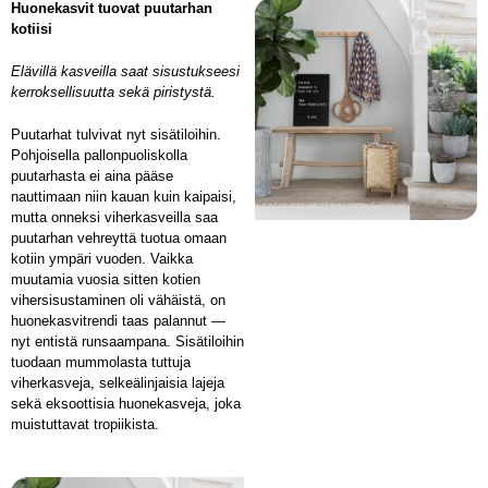
Huonekasvit tuovat puutarhan
kotiisi
Elävillä kasveilla saat sisustukseesi
kerroksellisuutta sekä piristystä.
Puutarhat tulvivat nyt sisätiloihin.
Pohjoisella pallonpuoliskolla
puutarhasta ei aina pääse
nauttimaan niin kauan kuin kaipaisi,
mutta onneksi viherkasveilla saa
puutarhan vehreyttä tuotua omaan
kotiin ympäri vuoden. Vaikka
muutamia vuosia sitten kotien
vihersisustaminen oli vähäistä, on
huonekasvitrendi taas palannut —
nyt entistä runsaampana. Sisätiloihin
tuodaan mummolasta tuttuja
viherkasveja, selkeälinjaisia lajeja
sekä eksoottisia huonekasveja, joka
muistuttavat tropiikista.