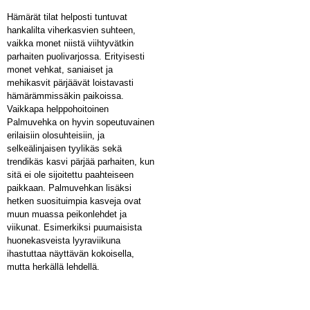
Hämärät tilat helposti tuntuvat
hankalilta viherkasvien suhteen,
vaikka monet niistä viihtyvätkin
parhaiten puolivarjossa. Erityisesti
monet vehkat, saniaiset ja
mehikasvit pärjäävät loistavasti
hämärämmissäkin paikoissa.
Vaikkapa helppohoitoinen
Palmuvehka on hyvin sopeutuvainen
erilaisiin olosuhteisiin, ja
selkeälinjaisen tyylikäs sekä
trendikäs kasvi pärjää parhaiten, kun
sitä ei ole sijoitettu paahteiseen
paikkaan. Palmuvehkan lisäksi
hetken suosituimpia kasveja ovat
muun muassa peikonlehdet ja
viikunat. Esimerkiksi puumaisista
huonekasveista lyyraviikuna
ihastuttaa näyttävän kokoisella,
mutta herkällä lehdellä.