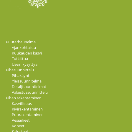
Puutarhaunelma
Ajankohtaista
Kuukauden kasvi
Tutkittua
Usein kysyttyä
Pihasuunnittelu
Pihakäynti
Yleissuunnitelma
Detaljisuunnitelmat
Valaistussuunnittelu
Pihan rakentaminen
Kasvillisuus
Kivirakentaminen
Puurakentaminen
Vesiaiheet
Koneet
Kalusteet