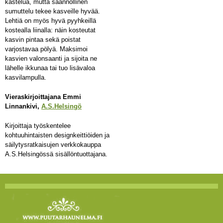
kastelua, mutta säännöllinen
sumuttelu tekee kasveille hyvää.
Lehtiä on myös hyvä pyyhkeillä
kostealla liinalla: näin kosteutat
kasvin pintaa sekä poistat
varjostavaa pölyä. Maksimoi
kasvien valonsaanti ja sijoita ne
lähelle ikkunaa tai tuo lisävaloa
kasvilampulla.
Vieraskirjoittajana Emmi
Linnankivi,
A.S.Helsingö
Kirjoittaja työskentelee
kohtuuhintaisten designkeittiöiden ja
säilytysratkaisujen verkkokauppa
A.S.Helsingössä sisällöntuottajana.