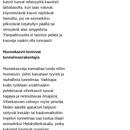
kasvit tuovat rehevyyttä kauniisti
lattiatasolta, kun taas valuvat,
köynnöstävät kasvit näyttävät
hienoilta, jos ne esimerkiksi
pilkistävät kirjahyllyn päältä tai
rönsyävät alas amppelista.
Ylenpalttisuutta ei tarvitse pelätä ja
kasveja saakin olla runsaasti.
Huonekasvit toimivat
tunnelmanrakentajia
Huonekasveja kannattaa tuoda niihin
huoneisiin, joihin kaivataan tyyntä ja
rauhallista tunnelmaa. Vaikkapa
kodin työtilaan sisäilmaakin
puhdistavat viherkasvit tuovat
happea ja rentouttavaa ilmapiiriä.
Viherkasvien vehreys myös piristää.
Niiden äärellä ajatukset helposti
siirtyvät kesään tai kaukomatkoihin:
tropiikin tunnelmaa saa tuotua tilaan
esimerkiksi Helokolibrikukalla, jonka
kukinnot loistavat punaisen