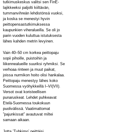
tutkimuskeskus valitsi sen FinE-
lajikkeeksi paljolti kiiltävän,
tummanvihreän lehdistönsä vuoksi,
ja koska se menestyi hyvin
peittopensastutkimuksessa
kaupunkien viheralueilla. Se oli jo
parin vuoden kuluttua istutuksesta
lähes kahden metrin levyinen.
Vain 40–50 cm korkea peittopaju
sopii pihoille, puistoihin ja
liikennealueille suuriksi ryhmiksi. Se
verhoaa rinteen ja muut paikat,
joissa nurmikon hoito olisi hankalaa.
Peittopaju menestyy lähes koko
Suomessa vyöhykkeillä I–VI(VII).
Versot ovat koristeellisen
punaruskeat. Lehdet puhkeavat
Etelä-Suomessa toukokuun
puolivälissä. Vaatimattomat
”pajunkissat” avautuvat miltei
samaan aikaan.
Jotta ’Tuhkimo’ peittäisi