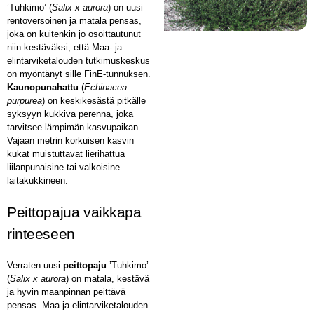
’Tuhkimo’ (
Salix x aurora
) on uusi
rentoversoinen ja matala pensas,
joka on kuitenkin jo osoittautunut
niin kestäväksi, että Maa- ja
elintarviketalouden tutkimuskeskus
on myöntänyt sille FinE-tunnuksen.
Kaunopunahattu
(
Echinacea
purpurea
) on keskikesästä pitkälle
syksyyn kukkiva perenna, joka
tarvitsee lämpimän kasvupaikan.
Vajaan metrin korkuisen kasvin
kukat muistuttavat lierihattua
liilanpunaisine tai valkoisine
laitakukkineen.
Peittopajua vaikkapa
rinteeseen
Verraten uusi
peittopaju
’Tuhkimo’
(
Salix x aurora
) on matala, kestävä
ja hyvin maanpinnan peittävä
pensas. Maa-ja elintarviketalouden