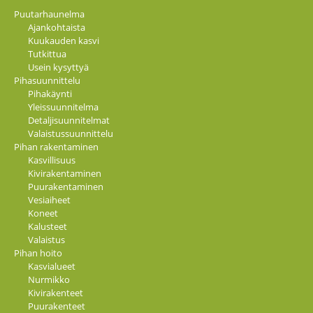
Puutarhaunelma
Ajankohtaista
Kuukauden kasvi
Tutkittua
Usein kysyttyä
Pihasuunnittelu
Pihakäynti
Yleissuunnitelma
Detaljisuunnitelmat
Valaistussuunnittelu
Pihan rakentaminen
Kasvillisuus
Kivirakentaminen
Puurakentaminen
Vesiaiheet
Koneet
Kalusteet
Valaistus
Pihan hoito
Kasvialueet
Nurmikko
Kivirakenteet
Puurakenteet