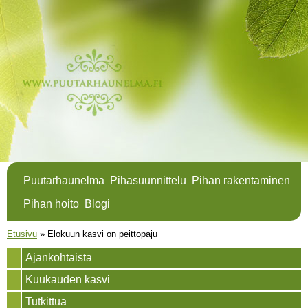
Hyppää
pääsisältöön
Puutarhaunelma
Pihasuunnittelu
Pihan rakentaminen
Pihan hoito
Blogi
Olet täällä
Etusivu
»
Elokuun kasvi on peittopaju
Ajankohtaista
Kuukauden kasvi
Tutkittua