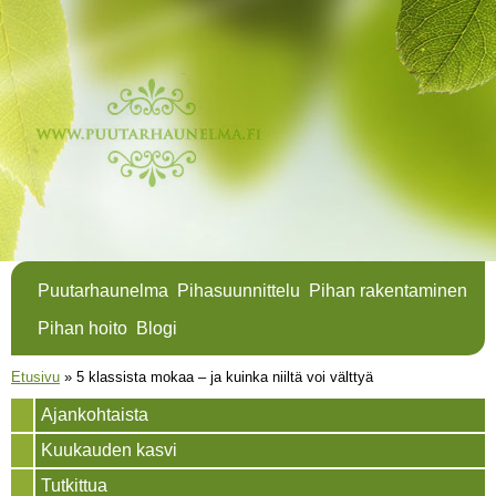
Hyppää
pääsisältöön
Puutarhaunelma
Pihasuunnittelu
Pihan rakentaminen
Pihan hoito
Blogi
Olet täällä
Etusivu
»
5 klassista mokaa – ja kuinka niiltä voi välttyä
Ajankohtaista
Kuukauden kasvi
Tutkittua