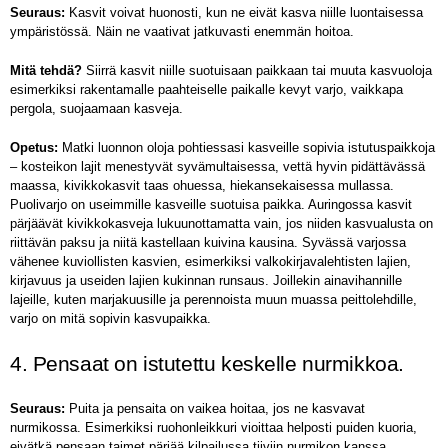
Seuraus:
Kasvit voivat huonosti, kun ne eivät kasva niille luontaisessa
ympäristössä. Näin ne vaativat jatkuvasti enemmän hoitoa.
Mitä tehdä?
Siirrä kasvit niille suotuisaan paikkaan tai muuta kasvuoloja
esimerkiksi rakentamalle paahteiselle paikalle kevyt varjo, vaikkapa
pergola, suojaamaan kasveja.
Opetus:
Matki luonnon oloja pohtiessasi kasveille sopivia istutuspaikkoja
– kosteikon lajit menestyvät syvämultaisessa, vettä hyvin pidättävässä
maassa, kivikkokasvit taas ohuessa, hiekansekaisessa mullassa.
Puolivarjo on useimmille kasveille suotuisa paikka. Auringossa kasvit
pärjäävät kivikkokasveja lukuunottamatta vain, jos niiden kasvualusta on
riittävän paksu ja niitä kastellaan kuivina kausina. Syvässä varjossa
vähenee kuviollisten kasvien, esimerkiksi valkokirjavalehtisten lajien,
kirjavuus ja useiden lajien kukinnan runsaus. Joillekin ainavihannille
lajeille, kuten marjakuusille ja perennoista muun muassa peittolehdille,
varjo on mitä sopivin kasvupaikka.
4. Pensaat on istutettu keskelle nurmikkoa.
Seuraus:
Puita ja pensaita on vaikea hoitaa, jos ne kasvavat
nurmikossa. Esimerkiksi ruohonleikkuri vioittaa helposti puiden kuoria,
eivätkä pensaan taimet pärjää kilpailussa tiiviin nurmikon kanssa.