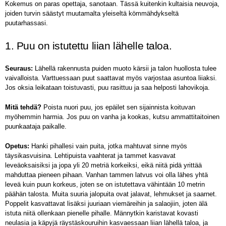
Kokemus on paras opettaja, sanotaan. Tässä kuitenkin kultaisia neuvoja,
joiden turvin säästyt muutamalta yleiseltä kömmähdykseltä
puutarhassasi.
1. Puu on istutettu liian lähelle taloa.
Seuraus:
Lähellä rakennusta puiden muoto kärsii ja talon huollosta tulee
vaivalloista. Varttuessaan puut saattavat myös varjostaa asuntoa liiaksi.
Jos oksia leikataan toistuvasti, puu rasittuu ja saa helposti lahovikoja.
Mitä tehdä?
Poista nuori puu, jos epäilet sen sijainnista koituvan
myöhemmin harmia. Jos puu on vanha ja kookas, kutsu ammattitaitoinen
puunkaataja paikalle.
Opetus:
Hanki pihallesi vain puita, jotka mahtuvat sinne myös
täysikasvuisina. Lehtipuista vaahterat ja tammet kasvavat
leveäoksaisiksi ja jopa yli 20 metriä korkeiksi, eikä niitä pidä yrittää
mahduttaa pieneen pihaan. Vanhan tammen latvus voi olla lähes yhtä
leveä kuin puun korkeus, joten se on istutettava vähintään 10 metrin
päähän talosta. Muita suuria jalopuita ovat jalavat, lehmukset ja saarnet.
Poppelit kasvattavat lisäksi juuriaan viemäreihin ja salaojiin, joten älä
istuta niitä ollenkaan pienelle pihalle. Männytkin karistavat kovasti
neulasia ja käpyjä räystäskouruihin kasvaessaan liian lähellä taloa, ja