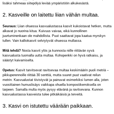
lisäksi tahmeaa siitepölyä leviää ympäristöön alkukesästä.
2. Kasveille on laitettu liian vähän multaa.
Seuraus:
Liian ohuessa kasvualustassa kasvit kukoistavat hetken, mutta
alkavat jo nuorina kitua. Kuivuus vaivaa, eikä kunnollinen
juurtuminenkaan ole mahdollista. Puut saattavat jopa kaatua myrskyn
tullen. Vain kalliokasvit selviytyvät ohuessa mullassa.
Mitä tehdä?
Nosta kasvit ylös ja kunnosta niille riittävän syvä
kasvualusta tuomalla uutta multaa. Kohopenkki on hyvä ratkaisu, ja
säästyt kaivamiselta.
Opetus:
Kasvit tarvitsevat ravitsevaa multaa keskimäärin puoli metriä –
pikkuperennoille riittää 30 senttiä, mutta suuret puut vaativat reilun
metrin. Kasvualustat tiivistyvät ja painuvat esimerkiksi lumen alla, joten
vuosittainen humuslisäys vaikkapa ohuella kompostikerroksella on
tarpeen. Samalla multa myös pysyy elävänä ja ravitsevana. Kunnon
kasvualustassa kasveista tulee pitkäikäisiä ja terveitä.
3. Kasvi on istutettu väärään paikkaan.