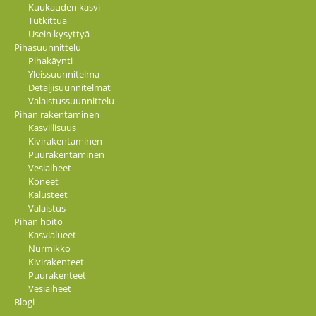
Kuukauden kasvi
Tutkittua
Usein kysyttyä
Pihasuunnittelu
Pihakäynti
Yleissuunnitelma
Detaljisuunnitelmat
Valaistussuunnittelu
Pihan rakentaminen
Kasvillisuus
Kivirakentaminen
Puurakentaminen
Vesiaiheet
Koneet
Kalusteet
Valaistus
Pihan hoito
Kasvialueet
Nurmikko
Kivirakenteet
Puurakenteet
Vesiaiheet
Blogi