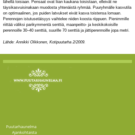
lähellä toisiaan. Pensaat ovat liian kaukana toisistaan, elleivät ne
täysikasvuisinakaan muodosta yhtenäistä ryhmää. Puuryhmälle kasvutila
on optimaalinen, jos puiden latvukset eivät kasva toistensa lomaan.
Perennojen istutusetäisyys vaihtelee niiden koosta riippuen. Pienimmille
riittää väliksi parikymmentä senttiä, maanpeitto- ja keskikokoisille
perennoille 30–40 senttiä, suurille 70 senttiä ja jättiperennoille jopa metri.
Lähde: Annikki OIkkonen, Kotipuutarha 2/2009.
Puutarhaunelma
Ajankohtaista