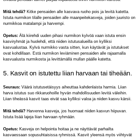
Mitä tehdä?
Kitke pensaiden alle kasvava ruoho pois ja levitä katetta.
Istuta nurmikon tilalle pensaiden alle maanpeitekasveja, joiden juuristo on
nurmikkoa matalampi ja harvempi.
Opetus:
Älä kiirehdi uuden pihasi nurmikon kylvöä vaan istuta ensin
kasviryhmät ja huolehdi, että niiden istutusalueilla on kylliksi
kasvualustaa. Kylvä nurmikko vasta sitten, kun käytävät ja istutukset
ovat kohdillaan. Estä nurmikon leviäminen pensaiden alle rajaamalla
kasvualusta nurmikosta ja levittämällä mullan päälle katetta.
5. Kasvit on istutettu liian harvaan tai tiheään.
Seuraus:
Väärä istutusetäisyys aiheuttaa kahdenlaista harmia. Liian
harva istutus suo rikkaruohoille hyvän mahdollisuuden levitä väleihin.
Liian tiheässä kasvit taas eivät saa kylliksi valoa ja niiden kasvu kärsii.
Mitä tehdä?
Harvenna kasveja, jos huomaat niiden kasvun hiipuvan.
Istuta lisää lajeja liian harvaan ryhmään.
Opetus:
Kasveja on helpointa hoitaa ja ne näyttävät parhailta
kasvaessaan sopusuhtaisissa ryhmissä. Kasvit yleensä myös viihtyvät