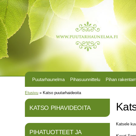
Puutarhaunelma
Pihasuunnittelu
Pihan rakenta
Olet täällä
Etusivu
»
Katso puutarhaideoita
Kats
KATSO PIHAVIDEOITA
Katsele kuv
PIHATUOTTEET JA
Kuvat Sepp