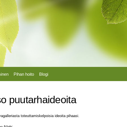
Hyppää
pääsisältöön
minen
Pihan hoito
Blogi
o puutarhaideoita
agalleriasta toteuttamiskelpoisia ideoita pihaasi.
o Närhi.