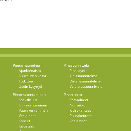
Puutarhaunelma
Pihasuunnittelu
Ajankohtaista
Pihakäynti
Kuukauden kasvi
Yleissuunnitelma
Tutkittua
Detaljisuunnitelmat
Usein kysyttyä
Valaistussuunnittelu
Pihan rakentaminen
Pihan hoito
Kasvillisuus
Kasvialueet
Kivirakentaminen
Nurmikko
Puurakentaminen
Kivirakenteet
Vesiaiheet
Puurakenteet
Koneet
Vesiaiheet
Kalusteet